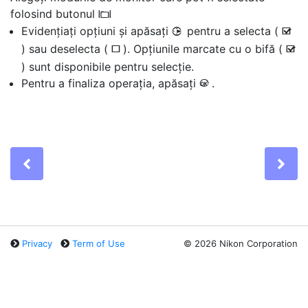
folosind butonul
M
Evidențiați opțiuni și apăsați
pentru a selecta (
2
M
) sau deselecta (
). Opțiunile marcate cu o bifă (
U
M
) sunt disponibile pentru selecție.
Pentru a finaliza operația, apăsați
.
J
Previous
Ne
Privacy
Term of Use
©
2026 Nikon Corporation