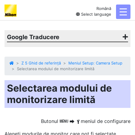
Română
toggl
Select language
Google Traducere
Z 5 Ghid de referință
Meniul Setup: Camera Setup
Selectarea modului de monitorizare limită
Selectarea modului de
monitorizare limită
Butonul
meniul de configurare
G
U
B
Alegeți modurile de monitor care pot fi selectate