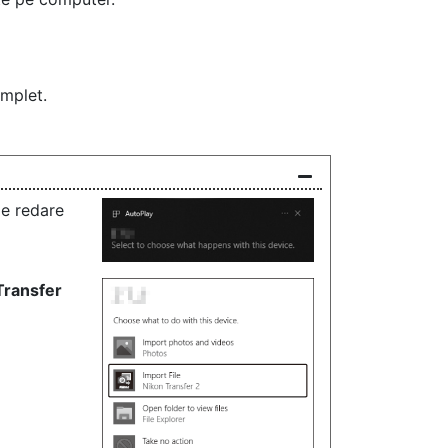
omplet.
de redare
Transfer