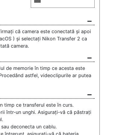
irmați că camera este conectată și apoi
acOS ) și selectați Nikon Transfer 2 ca
ctată camera.
rdul de memorie în timp ce acesta este
rocedând astfel, videoclipurile ar putea
 timp ce transferul este în curs.
rii într-un unghi. Asigurați-vă că păstrați
l.
a sau deconecta un cablu.
e întrerupt, asigurați-vă că bateria