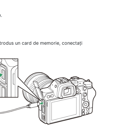
.
introdus un card de memorie, conectați