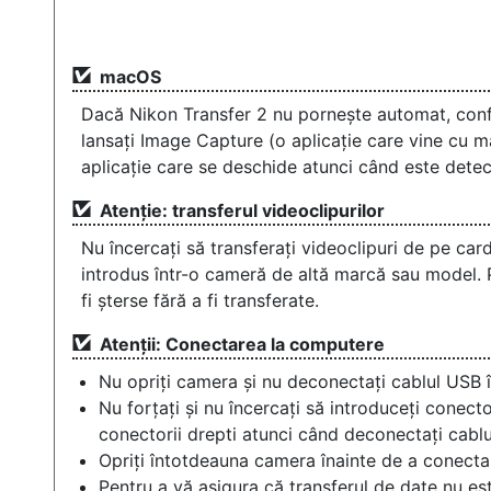
macOS
Dacă Nikon Transfer 2 nu pornește automat, conf
lansați Image Capture (o aplicație care vine cu m
aplicație care se deschide atunci când este dete
Atenție: transferul videoclipurilor
Nu încercați să transferați videoclipuri de pe ca
introdus într-o cameră de altă marcă sau model. P
fi șterse fără a fi transferate.
Atenții: Conectarea la computere
Nu opriți camera și nu deconectați cablul USB în
Nu forțați și nu încercați să introduceți conecto
conectorii drepti atunci când deconectați cablu
Opriți întotdeauna camera înainte de a conect
Pentru a vă asigura că transferul de date nu est