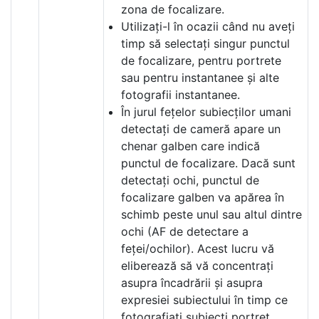
zona de focalizare.
Utilizați-l în ocazii când nu aveți
timp să selectați singur punctul
de focalizare, pentru portrete
sau pentru instantanee și alte
fotografii instantanee.
În jurul fețelor subiecților umani
detectați de cameră apare un
chenar galben care indică
punctul de focalizare. Dacă sunt
detectați ochi, punctul de
focalizare galben va apărea în
schimb peste unul sau altul dintre
ochi (AF de detectare a
feței/ochilor). Acest lucru vă
eliberează să vă concentrați
asupra încadrării și asupra
expresiei subiectului în timp ce
fotografiați subiecți portret