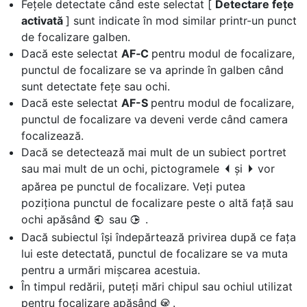
Fețele detectate când este selectat [
Detectare fețe
activată
] sunt indicate în mod similar printr-un punct
de focalizare galben.
Dacă este selectat
AF‑C
pentru modul de focalizare,
punctul de focalizare se va aprinde în galben când
sunt detectate fețe sau ochi.
Dacă este selectat
AF-S
pentru modul de focalizare,
punctul de focalizare va deveni verde când camera
focalizează.
Dacă se detectează mai mult de un subiect portret
sau mai mult de un ochi, pictogramele
și
vor
e
f
apărea pe punctul de focalizare. Veți putea
poziționa punctul de focalizare peste o altă față sau
ochi apăsând
sau
.
4
2
Dacă subiectul își îndepărtează privirea după ce fața
lui este detectată, punctul de focalizare se va muta
pentru a urmări mișcarea acestuia.
În timpul redării, puteți mări chipul sau ochiul utilizat
pentru focalizare apăsând
.
J