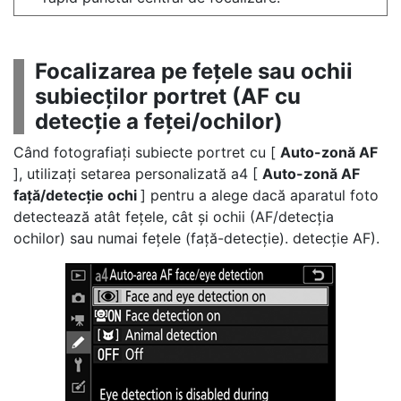
Focalizarea pe fețele sau ochii
subiecților portret (AF cu
detecție a feței/ochilor)
Când fotografiați subiecte portret cu [
Auto-zonă AF
], utilizați setarea personalizată a4 [
Auto-zonă AF
față/detecție ochi
] pentru a alege dacă aparatul foto
detectează atât fețele, cât și ochii (AF/detecția
ochilor) sau numai fețele (față-detecție). detecție AF).