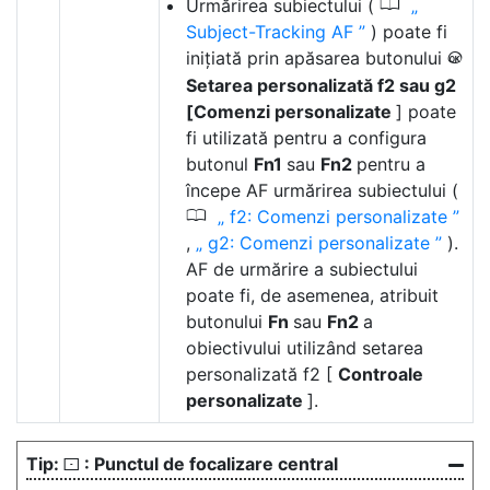
0
Urmărirea subiectului (
Subject-Tracking AF
) poate fi
inițiată prin apăsarea butonului
J
Setarea personalizată f2 sau g2
[Comenzi personalizate
] poate
fi utilizată pentru a configura
butonul
Fn1
sau
Fn2
pentru a
începe AF urmărirea subiectului (
0
f2: Comenzi personalizate
,
g2: Comenzi personalizate
).
AF de urmărire a subiectului
poate fi, de asemenea, atribuit
butonului
Fn
sau
Fn2
a
obiectivului utilizând setarea
personalizată f2 [
Controale
personalizate
].
: Punctul de focalizare central
s