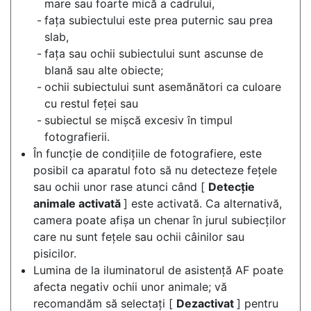
mare sau foarte mică a cadrului,
fața subiectului este prea puternic sau prea
slab,
fața sau ochii subiectului sunt ascunse de
blană sau alte obiecte;
ochii subiectului sunt asemănători ca culoare
cu restul feței sau
subiectul se mișcă excesiv în timpul
fotografierii.
În funcție de condițiile de fotografiere, este
posibil ca aparatul foto să nu detecteze fețele
sau ochii unor rase atunci când [
Detecție
animale activată
] este activată. Ca alternativă,
camera poate afișa un chenar în jurul subiecților
care nu sunt fețele sau ochii câinilor sau
pisicilor.
Lumina de la iluminatorul de asistență AF poate
afecta negativ ochii unor animale; vă
recomandăm să selectați [
Dezactivat
] pentru