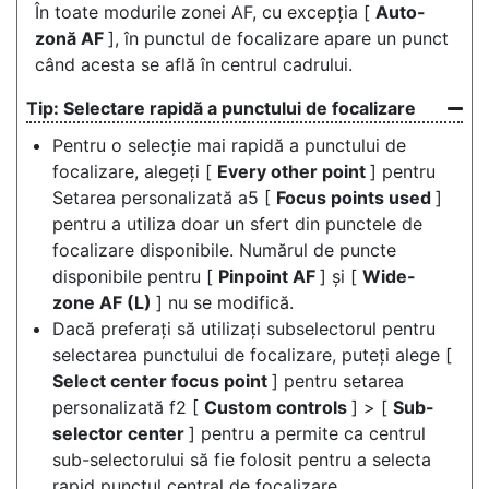
În toate modurile zonei AF, cu excepția [
Auto-
zonă AF
], în punctul de focalizare apare un punct
când acesta se află în centrul cadrului.
Selectare rapidă a punctului de focalizare
Pentru o selecție mai rapidă a punctului de
focalizare, alegeți [
Every other point
] pentru
Setarea personalizată a5 [
Focus points used
]
pentru a utiliza doar un sfert din punctele de
focalizare disponibile. Numărul de puncte
disponibile pentru [
Pinpoint AF
] și [
Wide-
zone AF (L)
] nu se modifică.
Dacă preferați să utilizați subselectorul pentru
selectarea punctului de focalizare, puteți alege [
Select center focus point
] pentru setarea
personalizată f2 [
Custom controls
] > [
Sub-
selector center
] pentru a permite ca centrul
sub-selectorului să fie folosit pentru a selecta
rapid punctul central de focalizare.