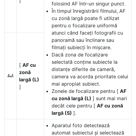
]
folosind AF într-un singur punct.
În timpul înregistrării filmului, AF
cu zonă largă poate fi utilizat
pentru o focalizare uniformă
atunci când faceți fotografii cu
panoramă sau înclinare sau
filmați subiecți în mișcare.
Dacă zona de focalizare
selectată conține subiecte la
[
AF cu
distanțe diferite de cameră,
zonă
g
camera va acorda prioritate celui
largă (L)
mai apropiat subiect.
]
Zonele de focalizare pentru [
AF
cu zonă largă (L)
] sunt mai mari
decât cele pentru [
AF cu zonă
largă (S)
].
Aparatul foto detectează
automat subiectul și selectează