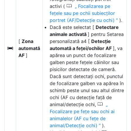
0
activi (
Focalizarea pe
fețele sau pe ochii subiecților
portret (AF/Detecție cu ochi)
).
Dacă este selectat [
Detectare
animale activată
] pentru Setarea
[
Zona
personalizată a4 [
Detecție
automată
automată a feței/ochilor AF
], va
h
AF
]
apărea un punct de focalizare
galben peste fețele câinilor sau
pisicilor detectate de cameră.
Dacă sunt detectați ochi, punctul
de focalizare galben va apărea în
schimb peste unul sau altul dintre
ochi (AF cu detecție față de
0
animal/detecție ochi,
Focalizare pe fețe sau ochi ai
animalelor (AF cu fețe de
animal/Detecție ochi)
).