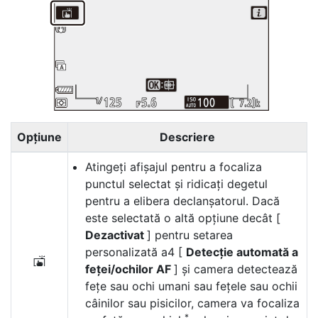
Opțiune
Descriere
Atingeți afișajul pentru a focaliza
punctul selectat și ridicați degetul
pentru a elibera declanșatorul. Dacă
este selectată o altă opțiune decât [
Dezactivat
] pentru setarea
personalizată a4 [
Detecție automată a
W
feței/ochilor AF
] și camera detectează
fețe sau ochi umani sau fețele sau ochii
câinilor sau pisicilor, camera va focaliza
*