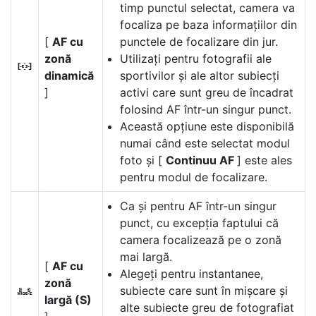
timp punctul selectat, camera va
focaliza pe baza informațiilor din
[
AF cu
punctele de focalizare din jur.
zonă
Utilizați pentru fotografii ale
e
dinamică
sportivilor și ale altor subiecți
]
activi care sunt greu de încadrat
folosind AF într-un singur punct.
Această opțiune este disponibilă
numai când este selectat modul
foto și [
Continuu AF
] este ales
pentru modul de focalizare.
Ca și pentru AF într-un singur
punct, cu excepția faptului că
camera focalizează pe o zonă
mai largă.
[
AF cu
Alegeți pentru instantanee,
zonă
subiecte care sunt în mișcare și
f
largă (S)
alte subiecte greu de fotografiat