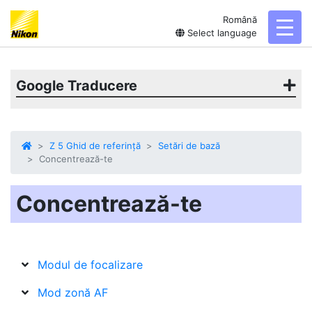
Română
toggl
Select language
Google Traducere
Z 5 Ghid de referință
Setări de bază
Concentrează-te
Concentrează-te
Modul de focalizare
Mod zonă AF