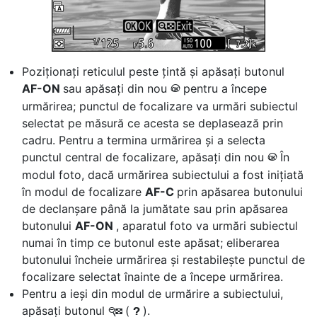
Poziționați reticulul peste țintă și apăsați butonul
AF-ON
sau apăsați din nou
pentru a începe
J
urmărirea; punctul de focalizare va urmări subiectul
selectat pe măsură ce acesta se deplasează prin
cadru. Pentru a termina urmărirea și a selecta
punctul central de focalizare, apăsați din nou
În
J
modul foto, dacă urmărirea subiectului a fost inițiată
în modul de focalizare
AF-C
prin apăsarea butonului
de declanșare până la jumătate sau prin apăsarea
butonului
AF-ON
, aparatul foto va urmări subiectul
numai în timp ce butonul este apăsat; eliberarea
butonului încheie urmărirea și restabilește punctul de
focalizare selectat înainte de a începe urmărirea.
Pentru a ieși din modul de urmărire a subiectului,
apăsați butonul
(
).
W
Q