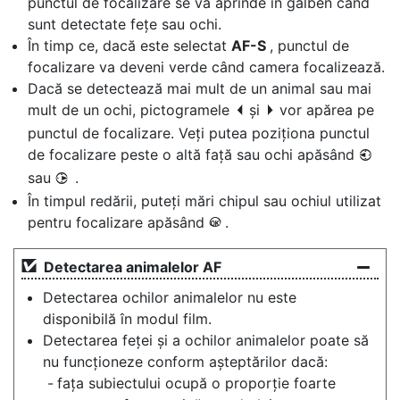
punctul de focalizare se va aprinde în galben când
sunt detectate fețe sau ochi.
În timp ce, dacă este selectat
AF-S
, punctul de
focalizare va deveni verde când camera focalizează.
Dacă se detectează mai mult de un animal sau mai
mult de un ochi, pictogramele
și
vor apărea pe
e
f
punctul de focalizare. Veți putea poziționa punctul
de focalizare peste o altă față sau ochi apăsând
4
sau
.
2
În timpul redării, puteți mări chipul sau ochiul utilizat
pentru focalizare apăsând
.
J
Detectarea animalelor AF
Detectarea ochilor animalelor nu este
disponibilă în modul film.
Detectarea feței și a ochilor animalelor poate să
nu funcționeze conform așteptărilor dacă:
fața subiectului ocupă o proporție foarte