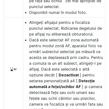
pe față sau ochiul
cel mai apropiat de
punctul selectat.
Disponibil numai în modul foto.
Atingeți afișajul pentru a focaliza
punctul selectat. Ridicarea degetului de
pe afișaj nu eliberează obturatorul.
Dacă este selectat AF zona automată
pentru modul zonă AF, aparatul foto va
urmări subiectul selectat pe măsură ce
acesta se deplasează prin cadru. Pentru
a comuta la un alt subiect, atingeți-l pe
afișaj. Dacă este selectată o altă
V
opțiune decât [
Dezactivat
] pentru
setarea personalizată a4 [
Detecție
automată a feței/ochilor AF
] și camera
detectează fețe sau ochi umani sau
fețele sau ochii câinilor sau pisicilor,
camera va focaliza și va urmări fata sau
*