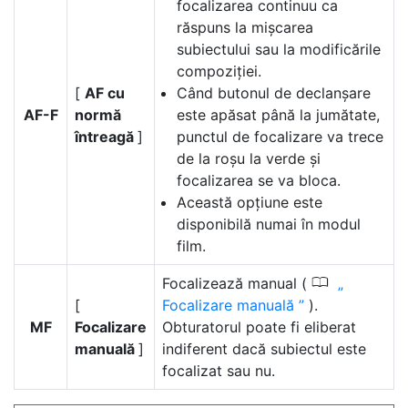
focalizarea continuu ca
răspuns la mișcarea
subiectului sau la modificările
compoziției.
[
AF cu
Când butonul de declanșare
AF-F
normă
este apăsat până la jumătate,
întreagă
]
punctul de focalizare va trece
de la roșu la verde și
focalizarea se va bloca.
Această opțiune este
disponibilă numai în modul
film.
0
Focalizează manual (
[
Focalizare manuală
).
MF
Focalizare
Obturatorul poate fi eliberat
manuală
]
indiferent dacă subiectul este
focalizat sau nu.