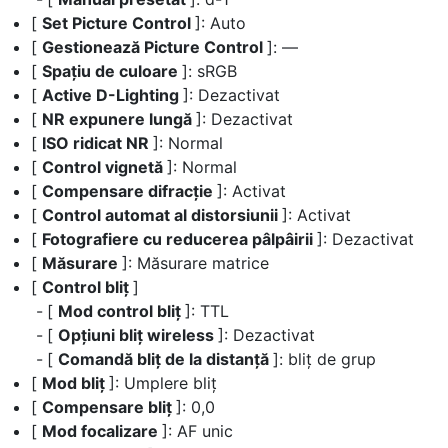
[
Set Picture Control
]: Auto
[
Gestionează Picture Control
]: —
[
Spațiu de culoare
]: sRGB
[
Active D-Lighting
]: Dezactivat
[
NR expunere lungă
]: Dezactivat
[
ISO ridicat NR
]: Normal
[
Control vignetă
]: Normal
[
Compensare difracție
]: Activat
[
Control automat al distorsiunii
]: Activat
[
Fotografiere cu reducerea pâlpâirii
]: Dezactivat
[
Măsurare
]: Măsurare matrice
[
Control bliț
]
[
Mod control bliț
]: TTL
[
Opțiuni bliț wireless
]: Dezactivat
[
Comandă bliț de la distanță
]: bliț de grup
[
Mod bliț
]: Umplere bliț
[
Compensare bliț
]: 0,0
[
Mod focalizare
]: AF unic