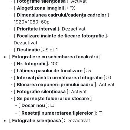
[
Fotografie silențioasă
]: Activat
[
Alegeți zona imaginii
]: FX
[
Dimensiunea cadrului/cadența cadrelor
]:
1920×1080; 60p
[
Prioritate interval
]: Dezactivat
[
Focalizare înainte de fiecare fotografie
]:
Dezactivat
[
Destinație
]: Slot 1
[
Fotografiere cu schimbarea focalizării
]
[
Nr. fotografii
]: 100
[
Lățimea pasului de focalizare
]: 5
[
Interval până la următoarea fotografie
]: 0
[
Blocarea expunerii primului cadru
]: Activat
[
Fotografie silențioasă
]: Activat
[
Se pornește folderul de stocare
]
[
Dosar nou
]:
U
[
Resetați numerotarea fișierelor
]:
U
[
Fotografie silențioasă
]: Dezactivat