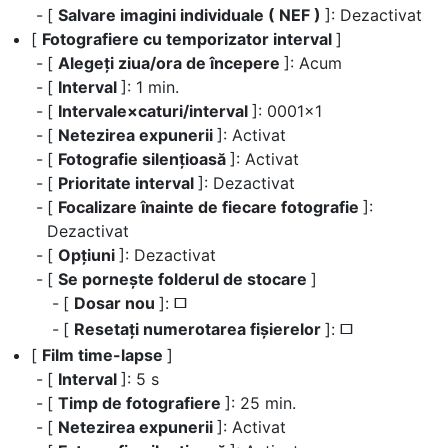
[
Salvare imagini individuale ( NEF )
]: Dezactivat
[
Fotografiere cu temporizator interval
]
[
Alegeți ziua/ora de începere
]: Acum
[
Interval
]: 1 min.
[
Intervale×caturi/interval
]: 0001×1
[
Netezirea expunerii
]: Activat
[
Fotografie silențioasă
]: Activat
[
Prioritate interval
]: Dezactivat
[
Focalizare înainte de fiecare fotografie
]:
Dezactivat
[
Opțiuni
]: Dezactivat
[
Se pornește folderul de stocare
]
[
Dosar nou
]:
U
[
Resetați numerotarea fișierelor
]:
U
[
Film time-lapse
]
[
Interval
]: 5 s
[
Timp de fotografiere
]: 25 min.
[
Netezirea expunerii
]: Activat