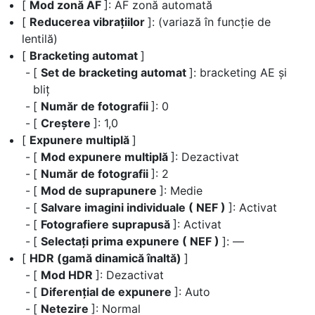
[
Mod zonă AF
]: AF zonă automată
[
Reducerea vibrațiilor
]: (variază în funcție de
lentilă)
[
Bracketing automat
]
[
Set de bracketing automat
]: bracketing AE și
bliț
[
Număr de fotografii
]: 0
[
Creștere
]: 1,0
[
Expunere multiplă
]
[
Mod expunere multiplă
]: Dezactivat
[
Număr de fotografii
]: 2
[
Mod de suprapunere
]: Medie
[
Salvare imagini individuale ( NEF )
]: Activat
[
Fotografiere suprapusă
]: Activat
[
Selectați prima expunere ( NEF )
]: —
[
HDR (gamă dinamică înaltă)
]
[
Mod HDR
]: Dezactivat
[
Diferenţial de expunere
]: Auto
[
Netezire
]: Normal