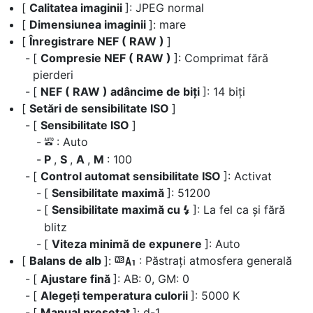
[
Calitatea imaginii
]: JPEG normal
[
Dimensiunea imaginii
]: mare
[
Înregistrare NEF ( RAW )
]
[
Compresie NEF ( RAW )
]: Comprimat fără
pierderi
[
NEF ( RAW ) adâncime de biți
]: 14 biți
[
Setări de sensibilitate ISO
]
[
Sensibilitate ISO
]
: Auto
b
P
,
S
,
A
,
M
: 100
[
Control automat sensibilitate ISO
]: Activat
[
Sensibilitate maximă
]: 51200
[
Sensibilitate maximă cu
]: La fel ca și fără
c
blitz
[
Viteza minimă de expunere
]: Auto
[
Balans de alb
]:
: Păstrați atmosfera generală
j
[
Ajustare fină
]: AB: 0, GM: 0
[
Alegeți temperatura culorii
]: 5000 K
[
Manual presetat
]: d-1