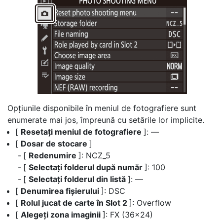
Opțiunile disponibile în meniul de fotografiere sunt
enumerate mai jos, împreună cu setările lor implicite.
[
Resetați meniul de fotografiere
]: —
[
Dosar de stocare
]
[
Redenumire
]: NCZ_5
[
Selectați folderul după număr
]: 100
[
Selectați folderul din listă
]: —
[
Denumirea fișierului
]: DSC
[
Rolul jucat de carte în Slot 2
]: Overflow
[
Alegeți zona imaginii
]: FX (36×24)