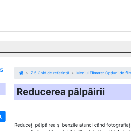
 5
Z 5 Ghid de referință
Meniul Filmare: Opțiuni de fil
Reducerea pâlpâirii
Reduceți pâlpâirea și benzile atunci când fotografia