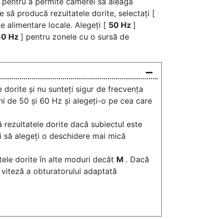
] pentru a permite camerei să aleagă
e să producă rezultatele dorite, selectați [
de alimentare locale. Alegeți [
50 Hz
]
60 Hz
] pentru zonele cu o sursă de
 dorite și nu sunteți sigur de frecvența
ni de 50 și 60 Hz și alegeți-o pe cea care
 rezultatele dorite dacă subiectul este
i să alegeți o deschidere mai mică
tele dorite în alte moduri decât
M
. Dacă
o viteză a obturatorului adaptată