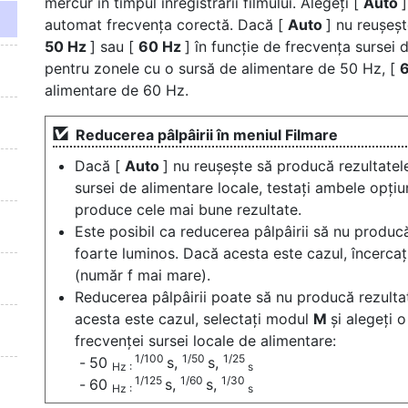
mercur în timpul înregistrării filmului. Alegeți [
Auto
automat frecvența corectă. Dacă [
Auto
] nu reușeșt
50 Hz
] sau [
60 Hz
] în funcție de frecvența sursei 
pentru zonele cu o sursă de alimentare de 50 Hz, [
alimentare de 60 Hz.
Reducerea pâlpâirii în meniul Filmare
Dacă [
Auto
] nu reușește să producă rezultatele
sursei de alimentare locale, testați ambele opțiu
produce cele mai bune rezultate.
Este posibil ca reducerea pâlpâirii să nu producă
foarte luminos. Dacă acesta este cazul, încercaț
(număr f mai mare).
Reducerea pâlpâirii poate să nu producă rezulta
acesta este cazul, selectați modul
M
și alegeți 
frecvenței sursei locale de alimentare:
1/100
1/50
1/25
50
s,
s,
Hz
:
s
1/125
1/60
1/30
60
s,
s,
Hz
:
s