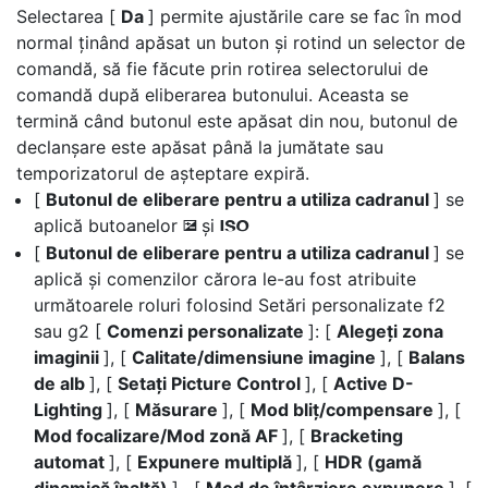
Selectarea [
Da
] permite ajustările care se fac în mod
normal ținând apăsat un buton și rotind un selector de
comandă, să fie făcute prin rotirea selectorului de
comandă după eliberarea butonului. Aceasta se
termină când butonul este apăsat din nou, butonul de
declanșare este apăsat până la jumătate sau
temporizatorul de așteptare expiră.
[
Butonul de eliberare pentru a utiliza cadranul
] se
aplică butoanelor
și
E
S
[
Butonul de eliberare pentru a utiliza cadranul
] se
aplică și comenzilor cărora le-au fost atribuite
următoarele roluri folosind Setări personalizate f2
sau g2 [
Comenzi personalizate
]: [
Alegeți zona
imaginii
], [
Calitate/dimensiune imagine
], [
Balans
de alb
], [
Setați Picture Control
], [
Active D-
Lighting
], [
Măsurare
], [
Mod bliț/compensare
], [
Mod focalizare/Mod zonă AF
], [
Bracketing
automat
], [
Expunere multiplă
], [
HDR (gamă