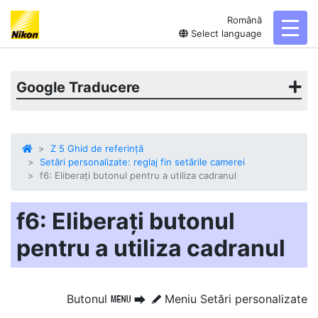
Română
toggl
Select language
Google Traducere
Z 5 Ghid de referință
Setări personalizate: reglaj fin setările camerei
f6: Eliberați butonul pentru a utiliza cadranul
f6: Eliberați butonul
pentru a utiliza cadranul
Butonul
Meniu Setări personalizate
G
U
A