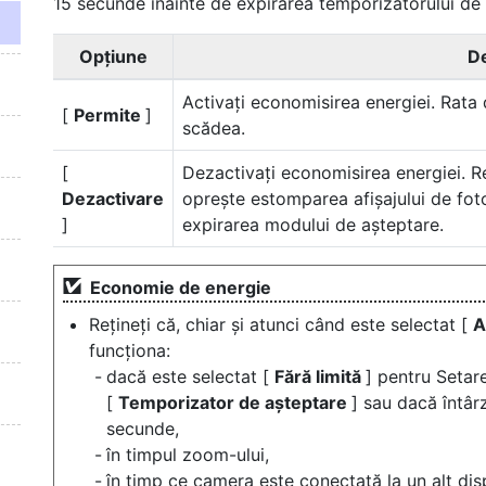
15 secunde înainte de expirarea temporizatorului de 
Opțiune
De
Activați economisirea energiei. Rata 
[
Permite
]
scădea.
[
Dezactivați economisirea energiei. Re
Dezactivare
oprește estomparea afișajului de fot
]
expirarea modului de așteptare.
Economie de energie
Rețineți că, chiar și atunci când este selectat [
A
funcționa:
dacă este selectat [
Fără limită
] pentru Setar
[
Temporizator de așteptare
] sau dacă întâr
secunde,
în timpul zoom-ului,
în timp ce camera este conectată la un alt dis