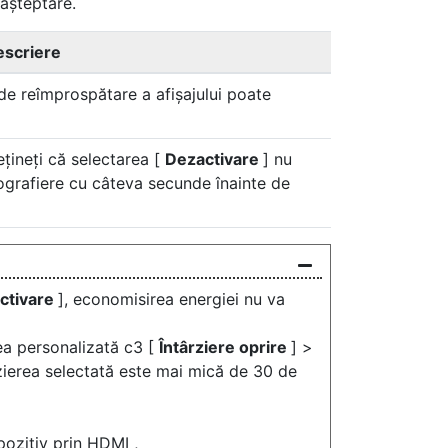
așteptare.
scriere
de reîmprospătare a afișajului poate
țineți că selectarea [
Dezactivare
] nu
ografiere cu câteva secunde înainte de
ctivare
], economisirea energiei nu va
ea personalizată c3 [
Întârziere oprire
] >
zierea selectată este mai mică de 30 de
pozitiv prin HDMI ,