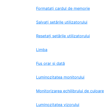
Formatați cardul de memorie
Salvați setările utilizatorului
Resetați setările utilizatorului
Limba
Fus orar și dată
Luminozitatea monitorului
Monitorizarea echilibrului de culoare
Luminozitatea vizorului