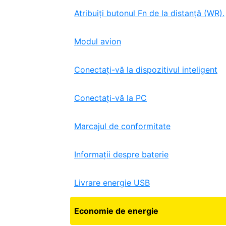
Atribuiți butonul Fn de la distanță (WR).
Modul avion
Conectați-vă la dispozitivul inteligent
Conectați-vă la PC
Marcajul de conformitate
Informații despre baterie
Livrare energie USB
Economie de energie