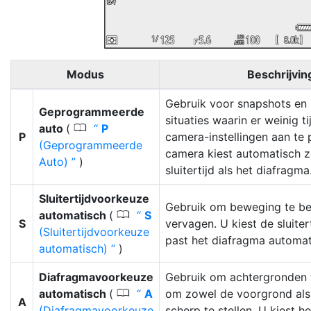
Modus
Beschrijvin
Gebruik voor snapshots en 
Geprogrammeerde
situaties waarin er weinig t
0
auto
(
P
P
camera-instellingen aan te
(Geprogrammeerde
camera kiest automatisch 
Auto)
)
sluitertijd als het diafragma
Sluitertijdvoorkeuze
Gebruik om beweging te be
0
automatisch
(
S
S
vervagen. U kiest de sluiter
(Sluitertijdvoorkeuze
past het diafragma automat
automatisch)
)
Diafragmavoorkeuze
Gebruik om achtergronden 
0
automatisch
(
A
om zowel de voorgrond als
A
(Diafragmavoorkeuze
scherp te stellen. U kiest h