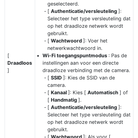
geselecteerd.
[
Authenticatie/versleuteling
]:
Selecteer het type versleuteling dat
op het draadloze netwerk wordt
gebruikt.
[
Wachtwoord
]: Voer het
netwerkwachtwoord in.
[
Wi-Fi toegangspuntmodus
: Pas de
Draadloos
instellingen aan voor een directe
]
draadloze verbinding met de camera.
[
SSID
]: Kies de SSID van de
camera.
[
Kanaal
]: Kies [
Automatisch
] of
[
Handmatig
].
[
Authenticatie/versleuteling
]:
Selecteer het type versleuteling dat
op het draadloze netwerk wordt
gebruikt.
[
Wachtwoord
]: Als voor [