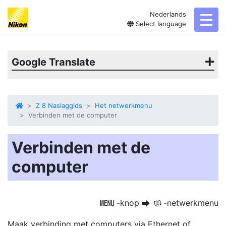
Nederlands
toggl
Select language
Google Translate
Z 8 Naslaggids
Het netwerkmenu
Verbinden met de computer
Verbinden met de
computer
-knop
-netwerkmenu
G
U
F
Maak verbinding met computers via Ethernet of