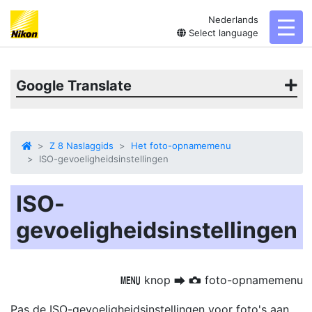
Nederlands
togg
Select language
Google Translate
Z 8 Naslaggids
Het foto-opnamemenu
ISO-gevoeligheidsinstellingen
ISO-
gevoeligheidsinstellingen
knop
foto-opnamemenu
G
U
C
Pas de ISO-gevoeligheidsinstellingen voor foto's aan.