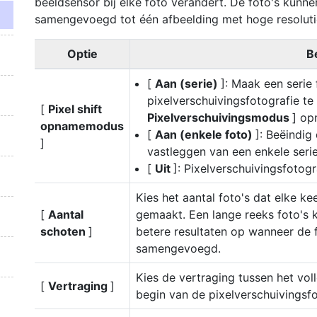
beeldsensor bij elke foto verandert. De foto's kun
samengevoegd tot één afbeelding met hoge resoluti
Optie
B
[
Aan (serie)
]: Maak een serie
pixelverschuivingsfotografie te 
[
Pixel shift
Pixelverschuivingsmodus
] op
opnamemodus
[
Aan (enkele foto)
]: Beëindig
]
vastleggen van een enkele serie
[
Uit
]: Pixelverschuivingsfotogr
Kies het aantal foto's dat elke k
[
Aantal
gemaakt. Een lange reeks foto's 
schoten
]
betere resultaten op wanneer de 
samengevoegd.
Kies de vertraging tussen het vo
[
Vertraging
]
begin van de pixelverschuivingsfo