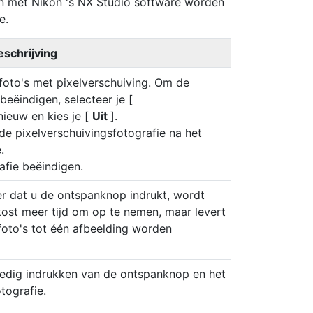
nen met Nikon 's NX Studio software worden
e.
eschrijving
 foto's met pixelverschuiving. Om de
beëindigen, selecteer je [
nieuw en kies je [
Uit
].
 de pixelverschuivingsfotografie na het
.
afie beëindigen.
eer dat u de ontspanknop indrukt, wordt
kost meer tijd om op te nemen, maar levert
foto's tot één afbeelding worden
lledig indrukken van de ontspanknop en het
tografie.