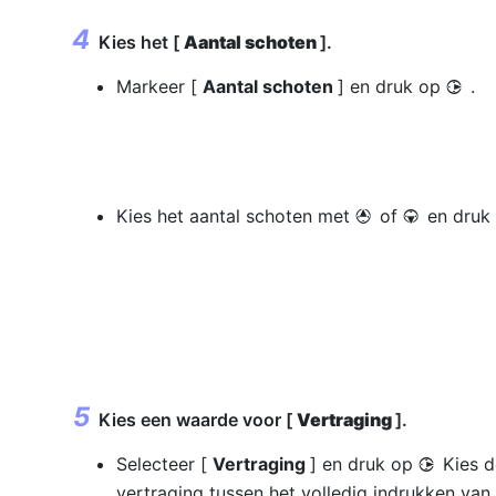
Kies het [
Aantal schoten
].
Markeer [
Aantal schoten
] en druk op
.
2
Kies het aantal schoten met
of
en druk
1
3
Kies een waarde voor [
Vertraging
].
Selecteer [
Vertraging
] en druk op
Kies d
2
vertraging tussen het volledig indrukken van