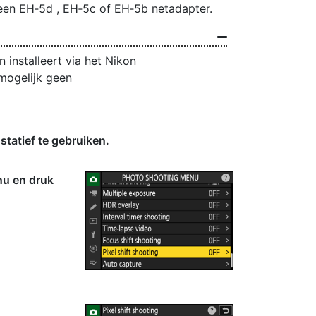
en EH‑5d , EH‑5c of EH‑5b netadapter.
 installeert via het Nikon
mogelijk geen
statief te gebruiken.
nu en druk