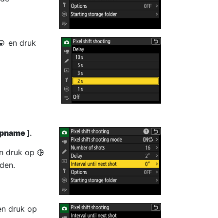
en druk
3
 opname
].
en druk op
2
den.
en druk op