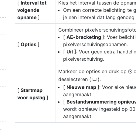
[
Interval tot
Kies het interval tussen de opna
volgende
Om een correcte belichting te ga
opname
]
je een interval dat lang genoeg 
Combineer pixelverschuivingsfoto
[
AE-bracketing
]: Voer belicht
[
Opties
]
pixelverschuivingsopnamen.
[
Uit
]: Voer geen extra handeli
pixelverschuiving.
Markeer de opties en druk op
J
deselecteren (
).
U
[
Nieuwe map
]: Voor elke ni
[
Startmap
aangemaakt.
voor opslag
]
[
Bestandsnummering opnieuw
wordt opnieuw ingesteld op 0
n
aangemaakt.
-