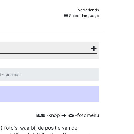
Nederlands
Select language
ift-opnamen
-knop
-fotomenu
G
U
C
foto's, waarbij de positie van de