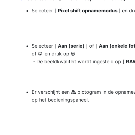
Selecteer [
Pixel shift opnamemodus
] en d
Selecteer [
Aan (serie)
] of [
Aan (enkele fo
of
en druk op
3
J
De beeldkwaliteit wordt ingesteld op [
RA
Er verschijnt een
pictogram in de opname
Z
op het bedieningspaneel.