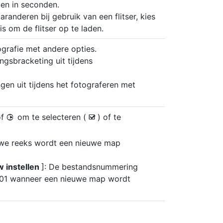
men in seconden.
randeren bij gebruik van een flitser, kies
is om de flitser op te laden.
grafie met andere opties.
ingsbracketing uit tijdens
ngen uit tijdens het fotograferen met
of
om te selecteren (
) of te
2
M
euwe reeks wordt een nieuwe map
 instellen
]: De bestandsnummering
001 wanneer een nieuwe map wordt