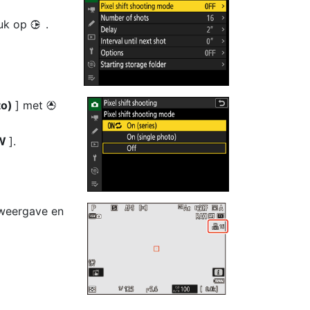
ruk op
.
2
to)
] met
1
W
].
weergave en