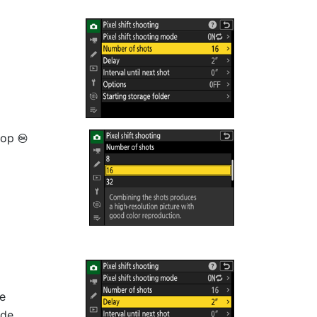
 op
J
e
 de