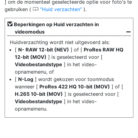
] om de momenteel geselecteerde optie voor foto's te
0
gebruiken (
Huid verzachten
).
Beperkingen op Huid verzachten in
videomodus
Huidverzachting wordt niet uitgevoerd als:
[
N- RAW 12-bit (NEV)
] of [
ProRes RAW HQ
12-bit (MOV)
] is geselecteerd voor [
Videobestandstype
] in het video-
opnamemenu, of
[
N-Log
] wordt gekozen voor toonmodus
wanneer [
ProRes 422 HQ 10-bit (MOV)
] of [
H.265 10-bit (MOV)
] is geselecteerd voor [
Videobestandstype
] in het video-
opnamemenu.