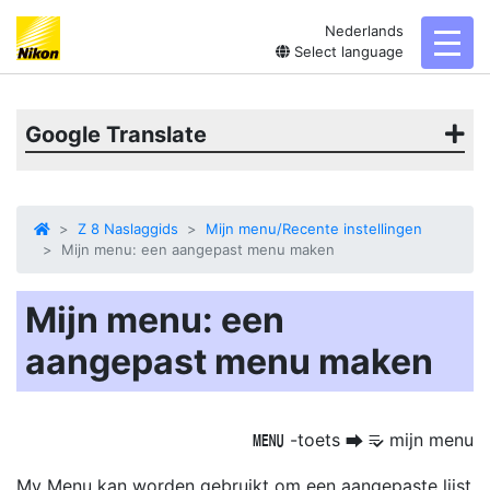
Nederlands
toggl
Select language
Google Translate
Z 8 Naslaggids
Mijn menu/Recente instellingen
Mijn menu: een aangepast menu maken
Mijn menu: een
aangepast menu maken
-toets
mijn menu
G
U
O
My Menu kan worden gebruikt om een aangepaste lijst