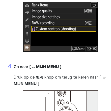
Ga naar [
MIJN MENU
].
O
Druk op de
knop om terug te keren naar [
G
O
MIJN MENU
].