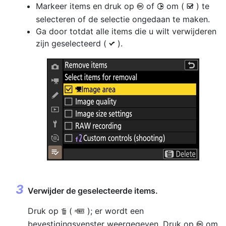
Markeer items en druk op
of
om (
) te
J
2
M
selecteren of de selectie ongedaan te maken.
Ga door totdat alle items die u wilt verwijderen
zijn geselecteerd (
).
L
Verwijder de geselecteerde items.
Druk op
(
); er wordt een
O
Q
bevestigingsvenster weergegeven. Druk op
om
J