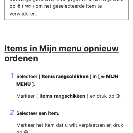
op
(
) om het geselecteerde item te
O
Q
verwijderen.
Items in Mijn menu opnieuw
ordenen
Selecteer [
Items rangschikken
] in [
MIJN
O
MENU
].
Markeer [
Items rangschikken
] en druk op
.
2
Selecteer een item.
Markeer het item dat u wilt verplaatsen en druk
op
.
J