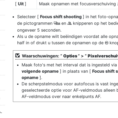
[
Uit
]
Maak opnamen met focusverschuiving z
Selecteer [
Focus shift shooting
] in het foto-op
de pictogrammen
en
knipperen op het bedi
9
Z
ongeveer 5 seconden.
Als u de opname wilt beëindigen voordat alle op
half in of drukt u tussen de opnamen op de
kno
J
Waarschuwingen: “
Opties
” > “
Pixelverschu
Maak foto's met het interval dat is ingesteld via
volgende opname
] in plaats van [
Focus shift 
opname
].
De scherpstelmodus voor autofocus is vast ing
geselecteerde optie voor AF-veldmodus alleen 
AF-veldmodus over naar enkelpunts AF.
n
-