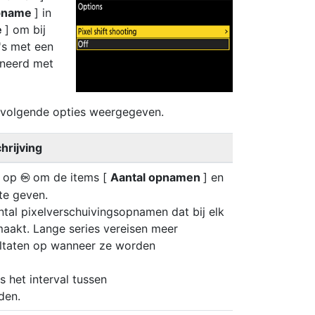
opname
] in
e
] om bij
o's met een
ineerd met
 volgende opties weergegeven.
hrijving
k op
om de items [
Aantal opnamen
] en
J
te geven.
antal pixelverschuivingsopnamen dat bij elk
maakt. Lange series vereisen meer
ultaten op wanneer ze worden
es het interval tussen
den.