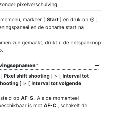
onder pixelverschuiving.
namemenu, markeer [
Start
] en druk op
;
J
eningspaneel en de opname start na
namen zijn gemaakt, drukt u de ontspanknop
p.
ivingsopnamen
”
 [
Pixel shift shooting
] > [
Interval tot
shooting
] > [
Interval tot volgende
esteld op
AF-S
. Als de momenteel
beschikbaar is met
AF-C
, schakelt de