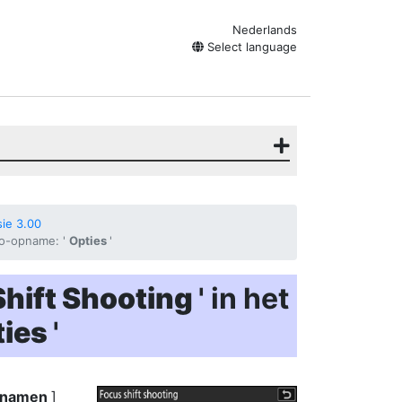
Nederlands
Select language
ie 3.00
to-opname: '
Opties
'
Shift Shooting
' in het
ties
'
opnamen
]