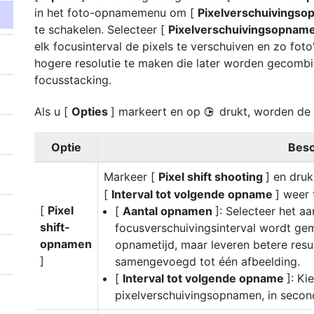
in het foto-opnamemenu om [
Pixelverschuivings
te schakelen. Selecteer [
Pixelverschuivingsopnam
elk focusinterval de pixels te verschuiven en zo fot
hogere resolutie te maken die later worden gecomb
focusstacking.
Als u [
Opties
] markeert en op
drukt, worden de
2
Optie
Besc
Markeer [
Pixel shift shooting
] en dru
[
Interval tot volgende opname
] weer 
[
Pixel
[
Aantal opnamen
]: Selecteer het a
shift-
focusverschuivingsinterval wordt ge
opnamen
opnametijd, maar leveren betere res
]
samengevoegd tot één afbeelding.
[
Interval tot volgende opname
]: Ki
pixelverschuivingsopnamen, in secon