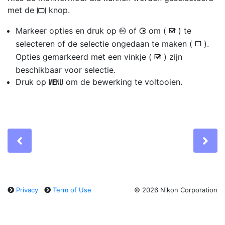
met de
knop.
M
Markeer opties en druk op
of
om (
) te
J
2
M
selecteren of de selectie ongedaan te maken (
).
U
Opties gemarkeerd met een vinkje (
) zijn
M
beschikbaar voor selectie.
Druk op
om de bewerking te voltooien.
G
Previous
Ne
Privacy
Term of Use
©
2026 Nikon Corporation