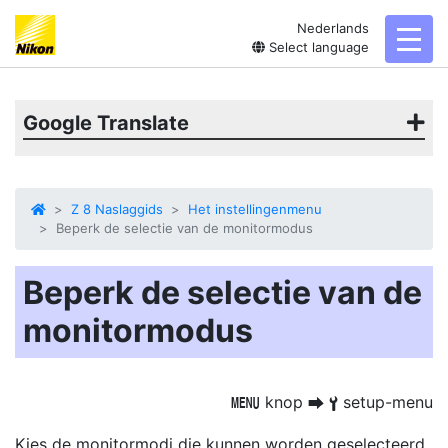
Nederlands
toggl
Select language
Google Translate
Z 8 Naslaggids
Het instellingenmenu
Beperk de selectie van de monitormodus
Beperk de selectie van de
monitormodus
knop
setup-menu
G
U
B
Kies de monitormodi die kunnen worden geselecteerd