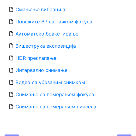
Смањење вибрација
Повежите ВР са тачком фокуса
Аутоматско брaкетирање
Вишеструка експозиција
HDR преклапање
Интервално снимање
Видео са убрзаним снимком
Снимање са померањем фокуса
Снимање са померањем пиксела