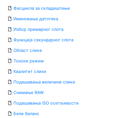
Фасцикла за складиштење
Именовање датотека
Избор примарног слота
Функција секундарног слота
Област слике
Тонски режим
Квалитет слике
Подешавања величине слике
Снимање RAW
Подешавања ISO осетљивости
Бели баланс