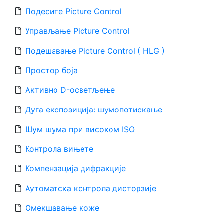
Подесите Picture Control
Управљање Picture Control
Подешавање Picture Control ( HLG )
Простор боја
Активно D-осветљење
Дуга експозиција: шумопотискање
Шум шума при високом ISO
Контрола вињете
Компензација дифракције
Аутоматска контрола дисторзије
Омекшавање коже