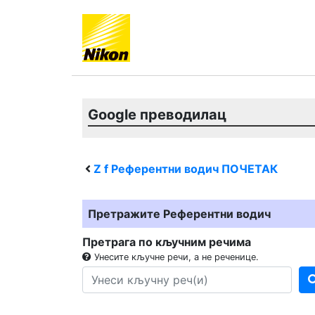
Google преводилац
Z f
Референтни водич ПОЧЕТАК
Претражите Референтни водич
Претрага по кључним речима
Унесите кључне речи, а не реченице.