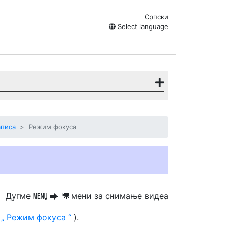
Српски
Select language
аписа
Режим фокуса
Дугме
мени за снимање видеа
G
U
1
0
Режим фокуса
).