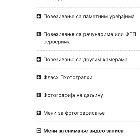
Повезивање са паметним уређајима
Повезивање са рачунарима или ФТП
серверима
Повезивање са другим камерама
Фласх Пхотограпхи
Фотографија на даљину
Мени за фотографисање
Мени за снимање видео записа