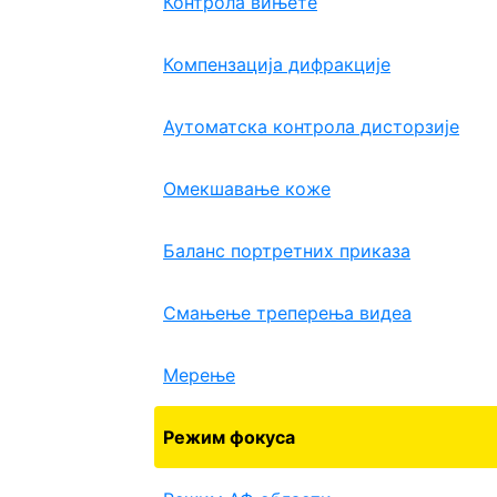
Контрола вињете
Компензација дифракције
Аутоматска контрола дисторзије
Омекшавање коже
Баланс портретних приказа
Смањење треперења видеа
Мерење
Режим фокуса