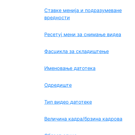
Ставке менија и подразумеване
вредности
Ресетуј мени за снимање видеа
Фасцикла за складиштење
Именовање датотека
Одредиште
Тип видео датотеке
Величина кадра/брзина кадрова