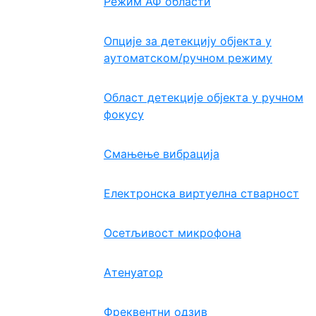
Режим АФ области
Опције за детекцију објекта у
аутоматском/ручном режиму
Област детекције објекта у ручном
фокусу
Смањење вибрација
Електронска виртуелна стварност
Осетљивост микрофона
Атенуатор
Фреквентни одзив