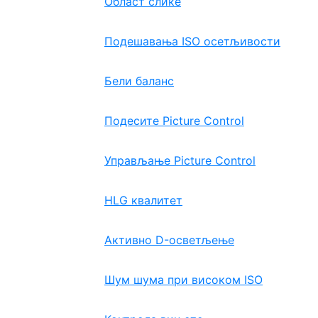
Област слике
Подешавања ISO осетљивости
Бели баланс
Подесите Picture Control
Управљање Picture Control
HLG квалитет
Активно D-осветљење
Шум шума при високом ISO