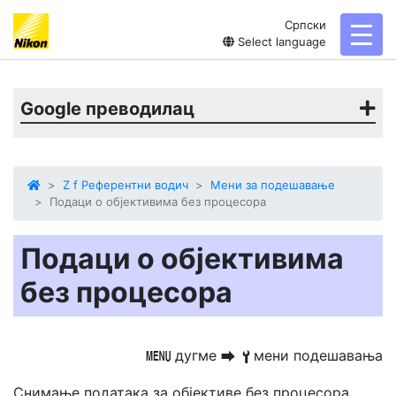
Српски
toggl
Select language
Google преводилац
Z f Референтни водич
Мени за подешавање
Подаци о објективима без процесора
Подаци о објективима
без процесора
дугме
мени подешавања
G
U
B
Снимање података за објективе без процесора