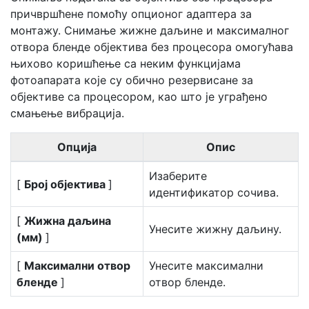
причвршћене помоћу опционог адаптера за
монтажу. Снимање жижне даљине и максималног
отвора бленде објектива без процесора омогућава
њихово коришћење са неким функцијама
фотоапарата које су обично резервисане за
објективе са процесором, као што је уграђено
смањење вибрација.
Опција
Опис
Изаберите
[
Број објектива
]
идентификатор сочива.
[
Жижна даљина
Унесите жижну даљину.
(мм)
]
[
Максимални отвор
Унесите максимални
бленде
]
отвор бленде.