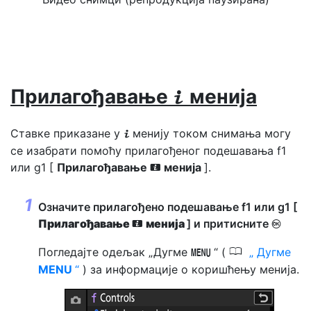
Прилагођавање
менија
i
Ставке приказане у
менију током снимања могу
i
се изабрати помоћу прилагођеног подешавања f1
или g1 [
Прилагођавање
менија
].
i
Означите прилагођено подешавање f1 или g1 [
Прилагођавање
менија
] и притисните
J
i
0
Погледајте одељак „Дугме
“ (
Дугме
G
MENU
) за информације о коришћењу менија.