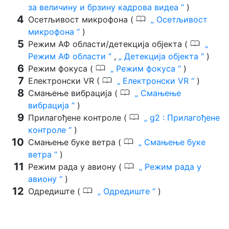
за величину и брзину кадрова видеа
)
0
Осетљивост микрофона (
Осетљивост
микрофона
)
0
Режим АФ области/детекција објекта (
Режим АФ области
,
Детекција објекта
)
0
Режим фокуса (
Режим фокуса
)
0
Електронски VR (
Електронски VR
)
0
Смањење вибрација (
Смањење
вибрација
)
0
Прилагођене контроле (
g2 : Прилагођене
контроле
)
0
Смањење буке ветра (
Смањење буке
ветра
)
0
Режим рада у авиону (
Режим рада у
авиону
)
0
Одредиште (
Одредиште
)