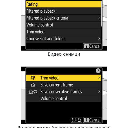
Видео снимци
Видео снимци (репродукција паузирана)