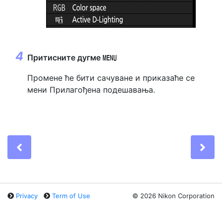
Притисните дугме
G
Промене ће бити сачуване и приказаће се
мени Прилагођена подешавања.
Previous
Ne
Privacy
Term of Use
©
2026 Nikon Corporation