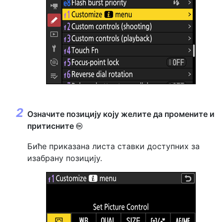
Означите позицију коју желите да промените и
притисните
J
Биће приказана листа ставки доступних за
изабрану позицију.