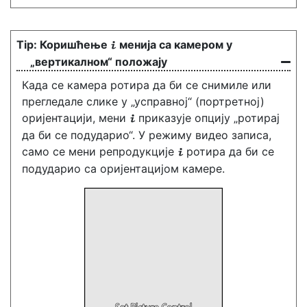
Коришћење
менија са камером у
i
„вертикалном“ положају
Када се камера ротира да би се снимиле или
прегледале слике у „усправној“ (портретној)
оријентацији, мени
приказује опцију „ротирај
i
да би се подударио“. У режиму видео записа,
само се мени репродукције
ротира да би се
i
подударио са оријентацијом камере.