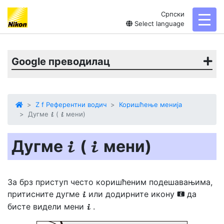
Српски
toggl
Select language
Google преводилац
Z f Референтни водич
Коришћење менија
Дугме
(
мени)
i
i
Дугме
(
мени)
i
i
За брз приступ често коришћеним подешавањима,
притисните дугме
или додирните икону
да
i
i
бисте видели мени
.
i