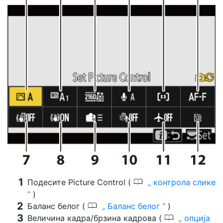
0
Подесите Picture Control (
контрола слике
)
0
Баланс белог (
Баланс белог
)
0
Величина кадра/брзина кадрова (
опција