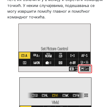
точкић. У неким случајевима, подешавања се
могу извршити помоћу главног и помоћног
командног точкића.