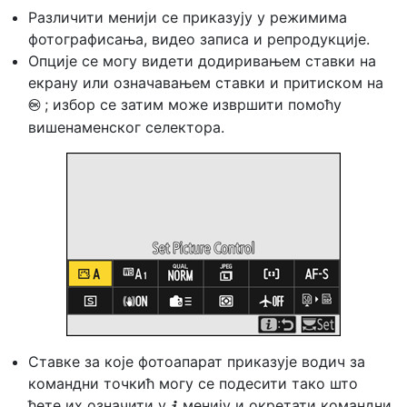
Различити менији се приказују у режимима
фотографисања, видео записа и репродукције.
Опције се могу видети додиривањем ставки на
екрану или означавањем ставки и притиском на
; избор се затим може извршити помоћу
J
вишенаменског селектора.
Ставке за које фотоапарат приказује водич за
командни точкић могу се подесити тако што
ћете их означити у
менију и окретати командни
i