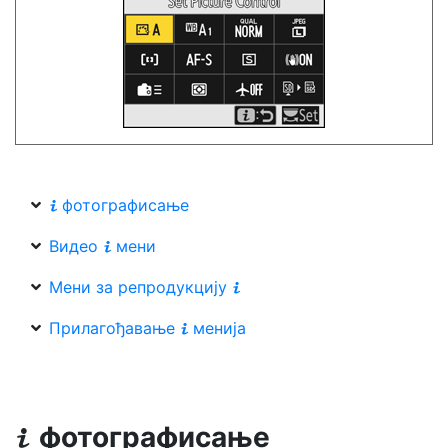
фотографисање
i
Видео
мени
i
Мени за репродукцију
i
Прилагођавање
менија
i
фотографисање
i