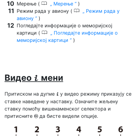
0
Мерење (
Мерење
)
0
Режим рада у авиону (
Режим рада у
авиону
)
Погледајте информације о меморијској
0
картици (
Погледајте информације о
меморијској картици
)
Видео
мени
i
Притиском на дугме
у видео режиму приказују се
i
ставке наведене у наставку. Означите жељену
ставку помоћу вишенаменског селектора и
притисните
да бисте видели опције.
J