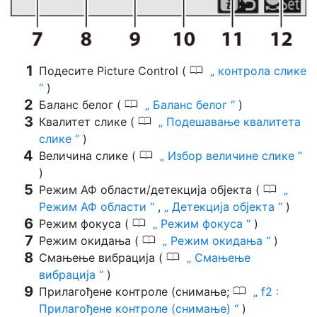
0
Подесите Picture Control (
контрола слике
)
0
Баланс белог (
Баланс белог
)
0
Квалитет слике (
Подешавање квалитета
слике
)
0
Величина слике (
Избор величине слике
)
0
Режим АФ области/детекција објекта (
Режим АФ области
,
Детекција објекта
)
0
Режим фокуса (
Режим фокуса
)
0
Режим окидања (
Режим окидања
)
0
Смањење вибрација (
Смањење
вибрација
)
0
Прилагођене контроле (снимање;
f2 :
Прилагођене контроле (снимање)
)