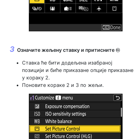
Означите жељену ставку и притисните
J
Ставка ће бити додељена изабраној
позицији и биће приказане опције приказане
у кораку 2.
Поновите кораке 2 и 3 по жељи.