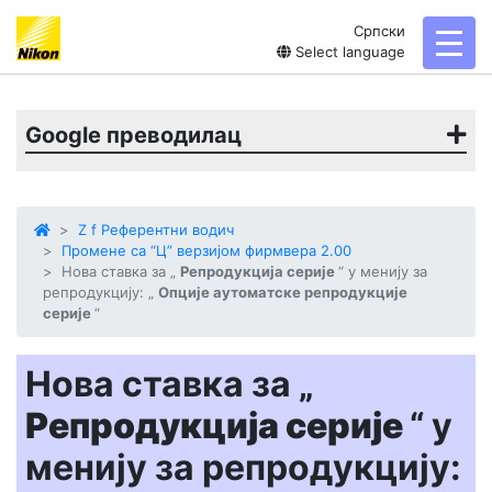
Српски
toggl
Select language
Google преводилац
Z f Референтни водич
Промене са “Ц” верзијом фирмвера 2.00
Нова ставка за „
Репродукција серије
“ у менију за
репродукцију: „
Опције аутоматске репродукције
серије
“
Нова ставка за „
Репродукција серије
“ у
менију за репродукцију: