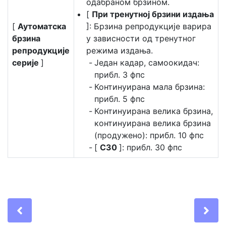
одабраном брзином.
[
При тренутној брзини издања
[
Аутоматска
]: Брзина репродукције варира
брзина
у зависности од тренутног
репродукције
режима издања.
серије
]
Један кадар, самоокидач:
прибл. 3 фпс
Континуирана мала брзина:
прибл. 5 фпс
Континуирана велика брзина,
континуирана велика брзина
(продужено): прибл. 10 фпс
[
C30
]: прибл. 30 фпс
Previous
Ne