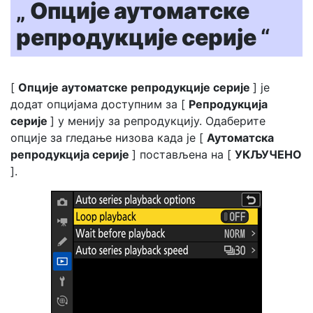
„
Опције аутоматске
репродукције серије
“
[
Опције аутоматске репродукције серије
] је
додат опцијама доступним за [
Репродукција
серије
] у менију за репродукцију. Одаберите
опције за гледање низова када је [
Аутоматска
репродукција серије
] постављена на [
УКЉУЧЕНО
].