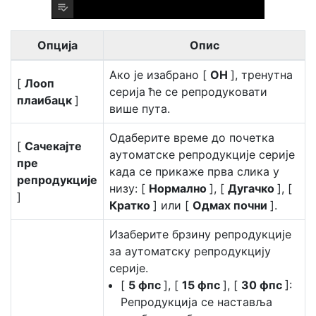
Опција
Опис
Ако је изабрано [
ОН
], тренутна
[
Лооп
серија ће се репродуковати
плаибацк
]
више пута.
Одаберите време до почетка
[
Сачекајте
аутоматске репродукције серије
пре
када се прикаже прва слика у
репродукције
низу: [
Нормално
], [
Дугачко
], [
]
Кратко
] или [
Одмах почни
].
Изаберите брзину репродукције
за аутоматску репродукцију
серије.
[
5 фпс
], [
15 фпс
], [
30 фпс
]:
Репродукција се наставља