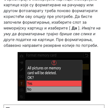
картице које су форматиране на рачунару или
другом фотоапарату треба поново форматирати
користећи ову опцију пре употребе. Да бисте
започели форматирање, изаберите слот за
меморијску картицу и изаберите [
Да
].
Имајте на
уму да форматирање трајно брише све слике и
друге податке на картици.
Пре форматирања,
обавезно направите резервне копије по потреби.