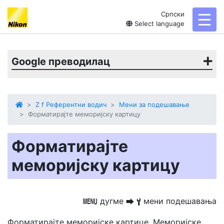
Српски
toggl
Select language
Google преводилац
Z f Референтни водич
Мени за подешавање
Форматирајте меморијску картицу
Форматирајте
меморијску картицу
дугме
мени подешавања
G
U
B
Форматирајте меморијске картице. Меморијске