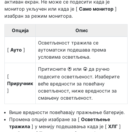
активан екран. Не може се подесити када је
монитор укључен или када је [
Само монитор
]
изабран за режим монитора.
Опција
Опис
Осветљеност тражила се
[
Ауто
]
аутоматски подешава према
условима осветљења.
Притисните
или
да ручно
1
3
[
подесите осветљеност. Изаберите
Приручник
веће вредности за повећану
]
осветљеност, ниже вредности за
смањену осветљеност.
Више вредности повећавају пражњење батерије.
Промена опције изабране за [
Осветљење
тражила
] у менију подешавања када је [
ХЛГ
]