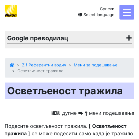
Српски
toggl
Select language
Google преводилац
Z f Референтни водич
Мени за подешавање
Осветљеност тражила
Осветљеност тражила
дугме
мени подешавања
G
U
B
Подесите осветљеност тражила. [
Осветљеност
тражила
] се може подесити само када је тражило