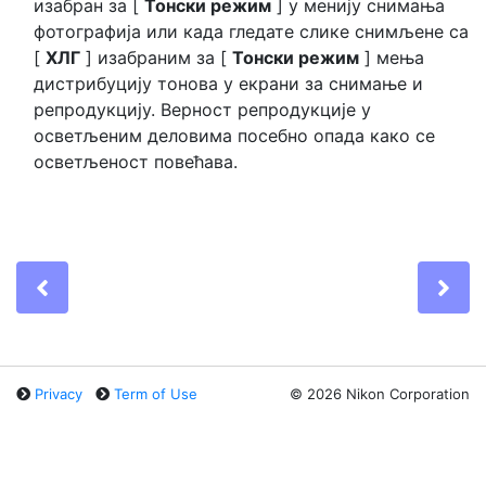
изабран за [
Тонски режим
] у менију снимања
фотографија или када гледате слике снимљене са
[
ХЛГ
] изабраним за [
Тонски режим
] мења
дистрибуцију тонова у екрани за снимање и
репродукцију. Верност репродукције у
осветљеним деловима посебно опада како се
осветљеност повећава.
Previous
Ne
Privacy
Term of Use
©
2026 Nikon Corporation