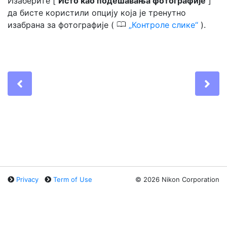
Изаберите [
Исто као подешавања фотографије
]
да бисте користили опцију која је тренутно
0
изабрана за фотографије (
Контроле слике
).
Previous
Ne
Privacy
Term of Use
©
2026 Nikon Corporation