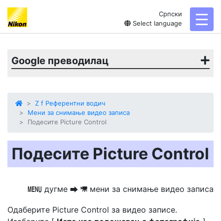
Српски
toggl
Select language
Google преводилац
Z f Референтни водич
Мени за снимање видео записа
Подесите Picture Control
Подесите Picture Control
дугме
мени за снимање видео записа
G
U
1
Одаберите Picture Control за видео записе.