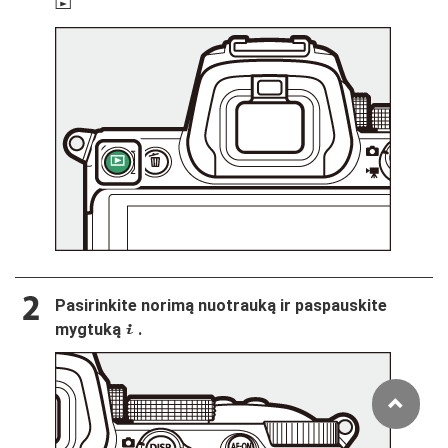
K
Pasirinkite norimą nuotrauką ir paspauskite
mygtuką
.
i