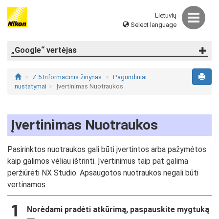
Lietuvių
Select language
„Google“ vertėjas
Z 5 Informacinis žinynas
Pagrindiniai
nustatymai
Įvertinimas Nuotraukos
Įvertinimas Nuotraukos
Pasirinktos nuotraukos gali būti įvertintos arba pažymėtos
kaip galimos vėliau ištrinti. Įvertinimus taip pat galima
peržiūrėti NX Studio. Apsaugotos nuotraukos negali būti
vertinamos.
Norėdami pradėti atkūrimą, paspauskite mygtuką