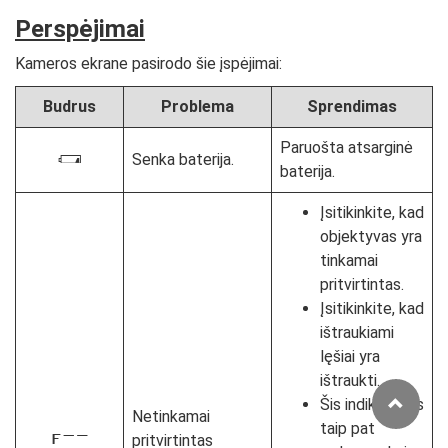
Perspėjimai
Kameros ekrane pasirodo šie įspėjimai:
Budrus
Problema
Sprendimas
Paruošta atsarginė
Senka baterija.
H
baterija.
Įsitikinkite, kad
objektyvas yra
tinkamai
pritvirtintas.
Įsitikinkite, kad
ištraukiami
lęšiai yra
ištraukti.
Šis indikatorius
Netinkamai
taip pat
pritvirtintas
l