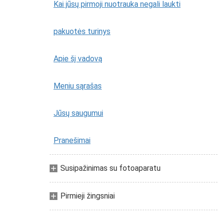
Kai jūsų pirmoji nuotrauka negali laukti
pakuotės turinys
Apie šį vadovą
Meniu sąrašas
Jūsų saugumui
Pranešimai
Susipažinimas su fotoaparatu
Pirmieji žingsniai