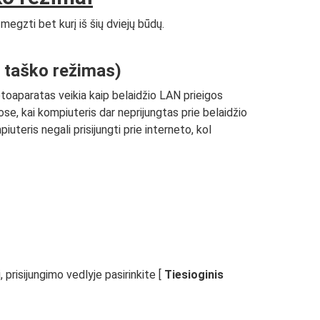
megzti bet kurį iš šių dviejų būdų.
s taško režimas)
Fotoaparatas veikia kaip belaidžio LAN prieigos
ijose, kai kompiuteris dar neprijungtas prie belaidžio
uteris negali prisijungti prie interneto, kol
 prisijungimo vedlyje pasirinkite [
Tiesioginis