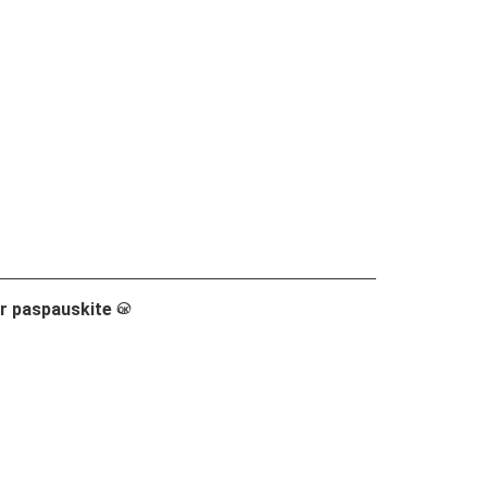
ir paspauskite
J