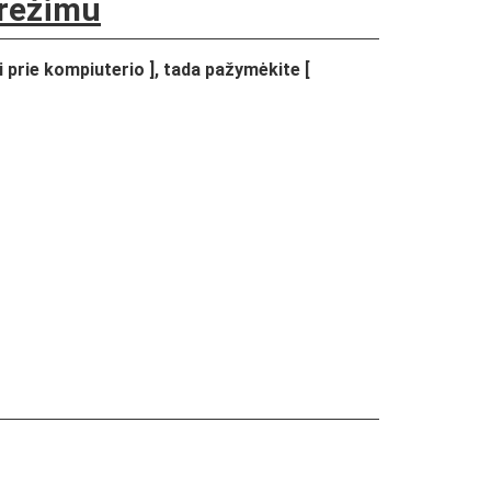
 režimu
i prie kompiuterio
], tada pažymėkite [