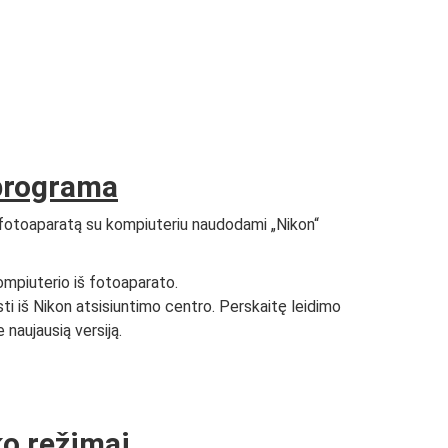
 programa
i fotoaparatą su kompiuteriu naudodami „Nikon“
 kompiuterio iš fotoaparato.
ti iš Nikon atsisiuntimo centro. Perskaitę leidimo
 naujausią versiją.
ko režimai