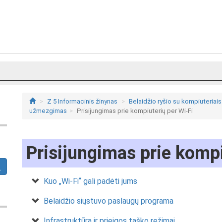
Z 5 Informacinis žinynas
Belaidžio ryšio su kompiuteriais 
užmezgimas
Prisijungimas prie kompiuterių per Wi-Fi
Prisijungimas prie kompi
Kuo „Wi-Fi“ gali padėti jums
Belaidžio siųstuvo paslaugų programa
Infrastruktūra ir prieigos taško režimai