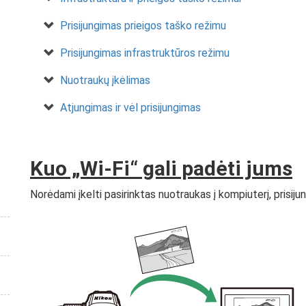
Prisijungimas prieigos taško režimu
Prisijungimas infrastruktūros režimu
Nuotraukų įkėlimas
Atjungimas ir vėl prisijungimas
Kuo „Wi-Fi“ gali padėti jums
Norėdami įkelti pasirinktas nuotraukas į kompiuterį, prisij