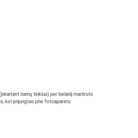
įskaitant namų tinklus) per belaidį maršruto
to, kol prijungtas prie fotoaparato.