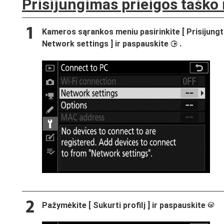
Prisijungimas prieigos taško
Kameros sąrankos meniu pasirinkite [
Prisijungt
Network settings
] ir paspauskite
.
2
Pažymėkite [
Sukurti profilį
] ir paspauskite
J