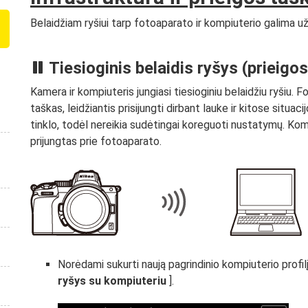
Belaidžiam ryšiui tarp fotoaparato ir kompiuterio galima už
Tiesioginis belaidis ryšys (prieigo
Kamera ir kompiuteris jungiasi tiesioginiu belaidžiu ryšiu. 
taškas, leidžiantis prisijungti dirbant lauke ir kitose situac
tinklo, todėl nereikia sudėtingai koreguoti nustatymų. Kompi
prijungtas prie fotoaparato.
Norėdami sukurti naują pagrindinio kompiuterio profilį,
ryšys su kompiuteriu
].