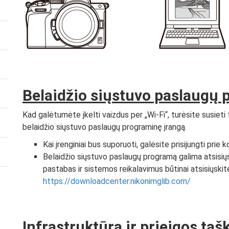
Belaidžio siųstuvo paslaugų
Kad galėtumėte įkelti vaizdus per „Wi-Fi“, turėsite susiet
belaidžio siųstuvo paslaugų programinę įrangą.
Kai įrenginiai bus suporuoti, galėsite prisijungti prie
Belaidžio siųstuvo paslaugų programą galima atsisiųs
pastabas ir sistemos reikalavimus būtinai atsisiųskite
https://downloadcenter.nikonimglib.com/
Infrastruktūra ir prieigos taš