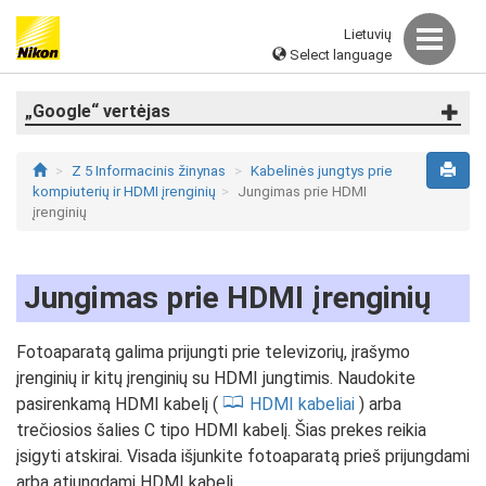
Lietuvių
Select language
„Google“ vertėjas
Z 5 Informacinis žinynas
Kabelinės jungtys prie
kompiuterių ir HDMI įrenginių
Jungimas prie HDMI
įrenginių
Jungimas prie HDMI įrenginių
Fotoaparatą galima prijungti prie televizorių, įrašymo
įrenginių ir kitų įrenginių su HDMI jungtimis. Naudokite
pasirenkamą HDMI kabelį (
HDMI kabeliai
) arba
trečiosios šalies C tipo HDMI kabelį. Šias prekes reikia
įsigyti atskirai. Visada išjunkite fotoaparatą prieš prijungdami
arba atjungdami HDMI kabelį.