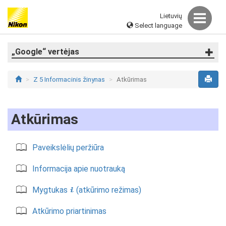
Lietuvių
Select language
„Google“ vertėjas
Z 5 Informacinis žinynas
Atkūrimas
Atkūrimas
Paveikslėlių peržiūra
Informacija apie nuotrauką
Mygtukas
(atkūrimo režimas)
i
Atkūrimo priartinimas