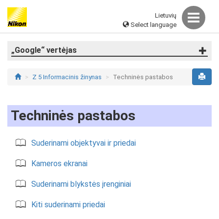
Lietuvių
Select language
„Google“ vertėjas
Z 5 Informacinis žinynas
Techninės pastabos
Techninės pastabos
Suderinami objektyvai ir priedai
Kameros ekranai
Suderinami blykstės įrenginiai
Kiti suderinami priedai