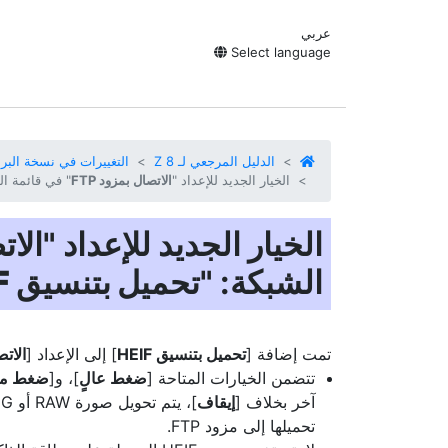
عربي
Select language
الدليل المرجعي لـ Z 8
التغييرات في نسخة البرنامج الث
الخيار الجديد للإعداد "
الاتصال بمزود FTP
" في قائمة ال
الخيار الجديد للإعداد "
الات
الشبكة: "
تحميل بتنسيق HEIF
تمت إضافة [
تحميل بتنسيق HEIF
] إلى الإعداد [
الاتص
تتضمن الخيارات المتاحة [
ضغط عالٍ
]، و[
ضغط م
آخر بخلاف [
إيقاف
تحميلها إلى مزود FTP.