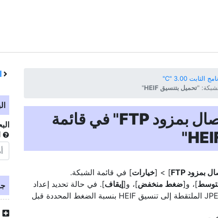
ا
ابت ‎"C" 3.00‏
شبكة: "
تحميل بتنسيق HEIF
"‏
ال
صال بمزود FTP
" في قائمة
الب
"‏
أ
ال بمزود FTP
] > [
خيارات
] في قائمة الشبكة.
توسط
]، و[
ضغط منخفض
]، و[
إيقاف
]. في حالة تحديد إعداد
جد
]، يتم تحويل صورة RAW أو JPEG الملتقطة إلى تنسيق HEIF بنسبة الضغط المحددة قبل