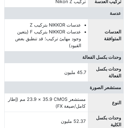
تركيب العدسة
تركيب Nikon Z
عدسة
عدسات NIKKOR بتركيب Z
العدسات
عدسات NIKKOR بتركيب F (يتعين
المتوافقة
وجود مهايئ تركيب؛ قد تنطبق بعض
القيود)
وحدات بكسل الفعالة
وحدات بكسل
45.7 مليون
الفعالة
مستشعر الصورة
مستشعر CMOS‏ 35.9 × 23.9 مم (إطار
النوع
كامل/صيغة FX)
وحدات بكسل
52.37 مليون
الكلية