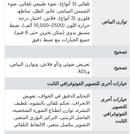
تلقائي (3 أنواع)، ضوء طبيعي تلقائي، ضوء
الشمس المباشر، غائم، الظل، ساطع،
فلوري (3 أنواع)، فلاش، اختيار درجة
توازن البياض
حرارة اللون (2500–10,000 ألف)، ضبط
مسبق يدوي (يمكن تخزين حتى 6 قيم)،
جميع الخيارات مع ضبط دقيق
تصحيح
تعريض ضوئي و/أو فلاش، وتوازن البياض،
تصحيح
وADL
خيارات أخرى للتصوير الفوتوغرافي الثابت
التحكم الدقيق في الحواف، تعويض
خيارات أخرى
الانحراف، تحكم تلقائي بالتشوه، تلطيف
للتصوير
البشرة، توازن انطباع الصورة الشخصية،
الفوتوغرافي
الفاصل الزمني، التركيز البؤري المتغير،
الثابت
التصوير ببكسل متغير، الالتقاط التلقائي