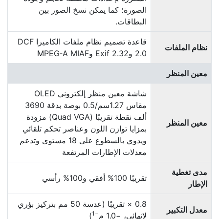
الصورة؛ كما يمكن نسخ الصور بين
البطاقات.
قاعدة تصميم نظام ملفات الكاميرا DCF
نظام الملفات
2.0 وExif 2.32 وMPEG‑A MIAF
معين المنظر
شاشة معين منظر إلكتروني OLED
مقاس 1.27سم/0.5 بوصة بدقة 3690
ألف نقطة تقريبًا (Quad VGA) مزودة
معين المنظر
بمزايا توازن اللون وعناصر تحكم تلقائي
ويدوي بالسطوع على 18 مستوى وتدعم
معدلات الإطارات المرتفعة
مدى تغطية
تقريبًا 100‏% أفقي و100‏% رأسي
الإطار
0.8 × تقريبًا (عدسة 50 مم بتركيز بؤري
معدل التكبير
−1
لانهائي، −1.0 م
)