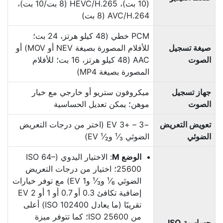
‏(10 بت)، H.265‏/HEVC ‏(8 بت/10 بت)،
H.264‏/AVC ‏(8 بت)
PCM خطي (48 كيلو هرتز، 24 بت؛
صيغة تسجيل
للأفلام المصورة بصيغة NEV أو MOV) أو
الصوت
AAC (48 كيلو هرتز، 16 بت؛ للأفلام
المصورة بصيغة MP4)
جهاز تسجيل
ميكروفون ستريو أو خارجي مع خيار
الصوت
موهن؛ يمكن تعديل الحساسية
تعويض التعريض
−3 – +‏3 EV (اختر من درجات التعريض
الضوئي
الضوئي ¹⁄₃ و¹⁄₂ ‏EV)
الوضع M
: الاختيار اليدوي (ISO 64–
25600؛ اختيار من درجات التعريض
الضوئي ¹⁄₆ و¹⁄₃ و1 EV) مع توفر خيارات
إضافية تكافئ 0.3 أو 0.7 أو 1 أو 2 EV
تقريبًا (ما يعادل ISO 102400) أعلى
من ISO 25600؛ كما تتوفر ميزة
حساسية ISO