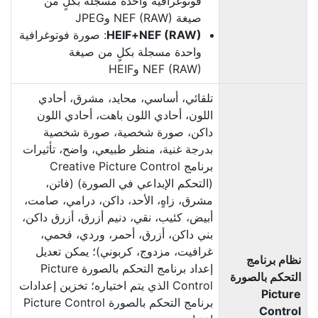
فوتوغرافية واحدة مسجلة بكلٍ من
صيغة NEF (RAW) وJPEG
NEF (RAW)‏+HEIF
: صورة فوتوغرافية
واحدة مسجلة بكلٍ من صيغة
NEF (RAW) وHEIF
تلقائي، أساسي، محايد، مشرق، أحادي
اللون، أحادي اللون باهت، أحادي اللون
داكن، صورة شخصية، صورة شخصية
بدرجة غنية، منظر طبيعي، واضح، تأثيرات
برنامج Creative Picture Control
(التحكم الإبداعي في الصورة) (فاتن،
مشرق، زاهٍ، الأحد، داكن، درامي، صامت،
أبيض، كئيب، نقي، دنيم أزرق، أزرق داكن،
بني داكن، أزرق، أحمر، وردي، فحمي،
غرافيت، مزدوج، كربوني)؛ يمكن تعديل
نظام برنامج
إعداد برنامج التحكم بالصورة Picture
التحكم بالصورة
Control الذي يتم اختياره؛ تخزين إعدادات
Picture
برنامج التحكم بالصورة Picture Control
Control