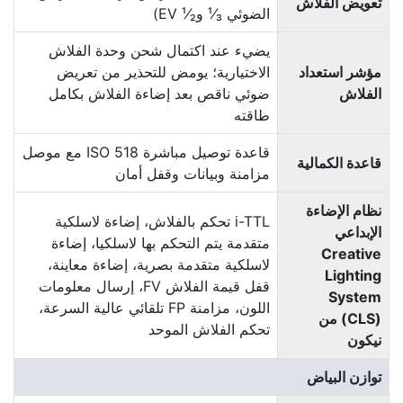
تعويض الفلاش
الضوئي ¹⁄₃ و¹⁄₂ ‏EV)
يضيء عند اكتمال شحن وحدة الفلاش
مؤشر استعداد
الاختيارية؛ يومض للتحذير من تعريض
الفلاش
ضوئي ناقص بعد إضاءة الفلاش بكامل
طاقته
قاعدة توصيل مباشرة ISO 518 مع موصل
قاعدة الكمالية
مزامنة وبيانات وقفل أمان
نظام الإضاءة
i-TTL تحكم بالفلاش، إضاءة لاسلكية
الإبداعي
متقدمة يتم التحكم بها لاسلكيا، إضاءة
Creative
لاسلكية متقدمة بصرية، إضاءة معاينة،
Lighting
قفل قيمة الفلاش FV، إرسال معلومات
اللون، مزامنة FP تلقائي عالية السرعة،
(CLS) من
تحكم الفلاش الموحد
نيكون
توازن البياض