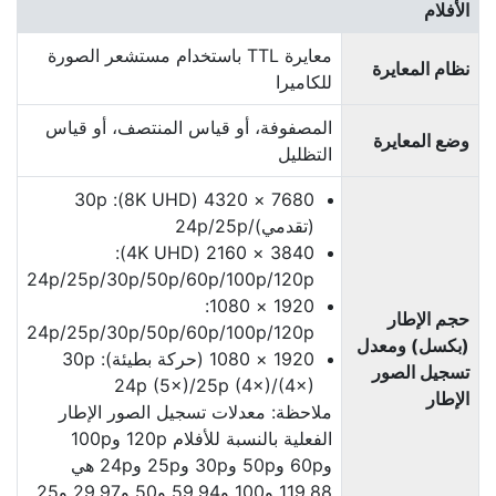
الأفلام
معايرة TTL باستخدام مستشعر الصورة
نظام المعايرة
للكاميرا
المصفوفة، أو قياس المنتصف، أو قياس
وضع المعايرة
التظليل
7680 × 4320 (8K UHD‏): 30p
(تقدمي)/25p‏/24p
3840 × 2160 (4K UHD‏):
120p‏/100p‏/60p‏/50p‏/30p‏/25p‏/24p
1920 × 1080:
حجم الإطار
120p‏/100p‏/60p‏/50p‏/30p‏/25p‏/24p
(بكسل) ومعدل
1920 × 1080 (حركة بطيئة): 30p
تسجيل الصور
(4×)‏/25p (4×)‏/24p (5×)
الإطار
ملاحظة: معدلات تسجيل الصور الإطار
الفعلية بالنسبة للأفلام 120p و100p
و60p و50p و30p و25p و24p هي
119.88 و100 و59.94 و50 و29.97 و25