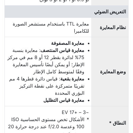
التعريض الضوئي
معايرة TTL باستخدام مستشعر الصورة
نظام المعايرة
للكاميرا
معايرة المصفوفة
معايرة قياس المنتصف
: معايرة بنسبة
75% لدائرة بقطر 12 أو 8 مم في مركز
الإطار؛ أو يمكن أيضًا تأسيس المعايرة
وضع المعايرة
وفقًا لمتوسط كامل الإطار
معايرة بقعية
: قياس دائرة قطرها 4 مم
تقريبًا متمركزة على نقطة التركيز
البؤري المحددة
معايرة قياس التظليل
−3 – +‏17 EV
الأشكال تخص مستوى الحساسية ISO
النطاق *
100 وعدسة f/2.0 عند درجة حرارة 20