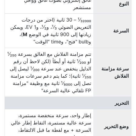
غالق إلكتروني بصوت غالق وواقي
النوع
مستشعر
¹⁄₃₂₀₀₀ ‏– 30 ثانية (اختر من درجات
التعريض الضوئي ¹⁄₃، و¹⁄₂، و1 EV، ويمكن
السرعة
زيادتها إلى 900 ثانية في الوضع
M
)،
وbulb "فتح"، وtime "الوقت"
تتم مزامنة الفلاش مع الغالق بسرعة ¹⁄₂₅₀
أو ¹⁄₂₀₀ ثانية أو أبطأ (لكن لاحظ أن رقم
سرعة مزامنة
الدليل ينخفض عند سرعة ¹⁄₂₀₀ ليصل إلى
الفلاش
¹⁄₂₅₀ ثانية)؛ كما يتم دعم سرعات مزامنة
تصل إلى ¹⁄₈₀₀₀ ثانية مع وظيفة "مزامنة
FP تلقائي عالية السرعة"
التحرير
إطار واحد، سرعة منخفضة مستمرة،
سرعة عالية مستمرة، التقاط إطار عالي
وضع التحرير
السرعة + مع لقطة ما قبل الالتقاط،