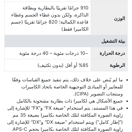
910 جرامًا تقريبًا بالبطارية وبطاقة
الذاكرة، ولكن بدون غطاء الجسم وغطاء
الوزن
قاعدة الكمالية؛ 820 جرامًا تقريبًا (جسم
الكاميرا فقط)
بيئة التشغيل
درجة الحرارة
−10 درجات مئوية – 40 درجة مئوية
الرطوبة
85‏% أو أقل (بدون تكثيف)
ما لم يُنص على خلاف ذلك، يتم تنفيذ جميع القياسات وفقًا
للمعايير أو المبادئ التوجيهية الخاصة باتحاد الكاميرات
ومنتجات التصوير (CIPA).
جميع الأشكال هي لكاميرا ذات بطارية مشحونة بالكامل.
في هذا المستند، يتم استخدام "صيغة FX" و"FX" للإشارة إلى
زاوية الصورة المكافئة لتلك الخاصة بكاميرا بصيغة 35 مم
("إطار كامل") ويتم استخدام "صيغة DX" و"DX" للإشارة إلى
زاوية الصورة المكافئة لتلك الخاصة بكاميرا بحجم APS-C.