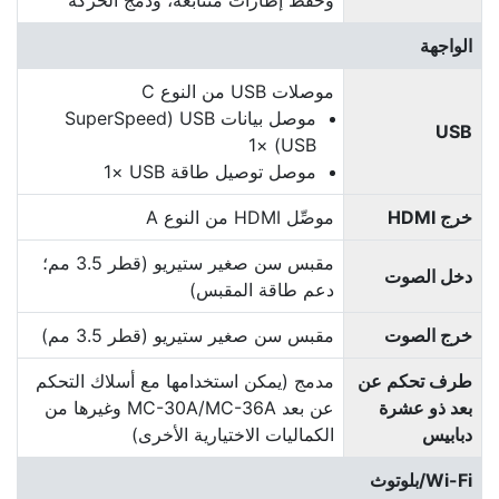
وحفظ إطارات متتابعة، ودمج الحركة
الواجهة
موصلات USB من النوع C
موصل بيانات USB ‏(SuperSpeed
USB
USB) ‏×1
موصل توصيل طاقة USB ‏×1
خرج HDMI
موصِّل HDMI من النوع A
مقبس سن صغير ستيريو (قطر 3.5 مم؛
دخل الصوت
دعم طاقة المقبس)
خرج الصوت
مقبس سن صغير ستيريو (قطر 3.5 مم)
طرف تحكم عن
مدمج (يمكن استخدامها مع أسلاك التحكم
بعد ذو عشرة
عن بعد MC-30A/MC-36A وغيرها من
دبابيس
الكماليات الاختيارية الأخرى)
Wi-Fi/بلوتوث