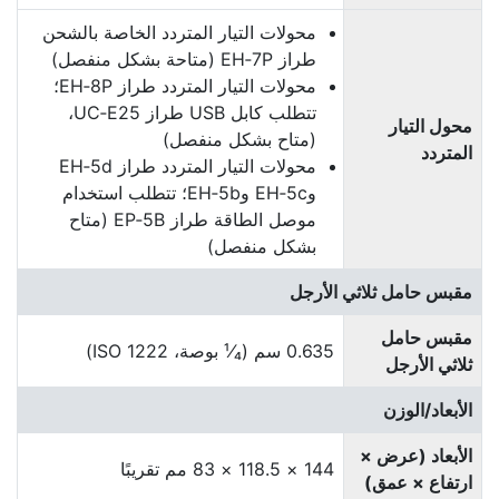
محولات التيار المتردد الخاصة بالشحن
طراز EH‑7P (متاحة بشكل منفصل)
محولات التيار المتردد طراز EH‑8P؛
تتطلب كابل USB طراز UC‑E25،
محول التيار
(متاح بشكل منفصل)
المتردد
محولات التيار المتردد طراز EH‑5d
وEH‑5c وEH‑5b؛ تتطلب استخدام
موصل الطاقة طراز EP‑5B (متاح
بشكل منفصل)
مقبس حامل ثلاثي الأرجل
مقبس حامل
0.635 سم (¹⁄₄ بوصة، ISO 1222)
ثلاثي الأرجل
الأبعاد/الوزن
الأبعاد (عرض ×
144 × 118.5 × 83 مم تقريبًا
ارتفاع × عمق)