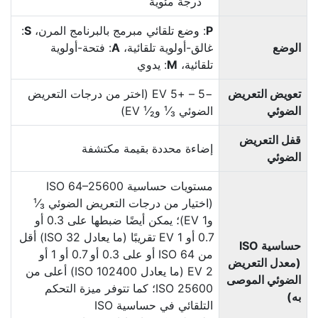
درجة مئوية
P
: وضع تلقائي مبرمج بالبرنامج المرن،
S
:
الوضع
غالق-أولوية تلقائية،
A
: فتحة-أولوية
تلقائية،
M
: يدوي
تعويض التعريض
−5 – +‏5 EV (اختر من درجات التعريض
الضوئي
الضوئي ¹⁄₃ و¹⁄₂ ‏EV)
قفل التعريض
إضاءة محددة بقيمة مكتشفة
الضوئي
مستويات حساسية ISO 64–25600
(اختيار من درجات التعريض الضوئي ¹⁄₃
و1 EV)؛ يمكن أيضًا ضبطها على 0.3 أو
0.7 أو 1 EV تقريبًا (ما يعادل ISO 32) أقل
حساسية ISO
من ISO 64 أو على 0.3 أو 0.7 أو 1 أو
(معدل التعريض
2 EV (ما يعادل ISO 102400) أعلى من
الضوئي الموصى
ISO 25600؛ كما تتوفر ميزة التحكم
به)
التلقائي في حساسية ISO