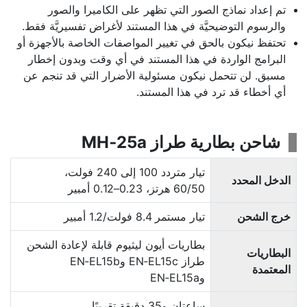
تم إعداد نماذج الصور التي تظهر على الكاميرا والصور
والرسوم التوضيحيَّة في هذا المستند لأغراض تفسيريَّة فقط.
تحتفظ نيكون بالحق في تغيير المواصفات الخاصة بالأجهزة أو
البرامج الواردة في هذا المستند في أي وقت وبدون إخطار
مسبق. لن تتحمل نيكون مسئولية الأضرار التي قد تنجم عن
أي أخطاء قد ترد في هذا المستند.
شاحن بطارية طراز MH‑25a
تيار متردد 100 إلى 240 فولت،
الدخل المحدد
50‏/60 هرتز، 0.23–0.12 أمبير
خرج الشحن
تيار مستمر 8.4 فولت/1.2 أمبير
بطاريات أيون ليثيوم قابلة لإعادة الشحن
البطاريات
طراز EN‑EL15c وEN‑EL15b
المعتمدة
وEN‑EL15a
ساعتان و35 دقيقة تقريبًا