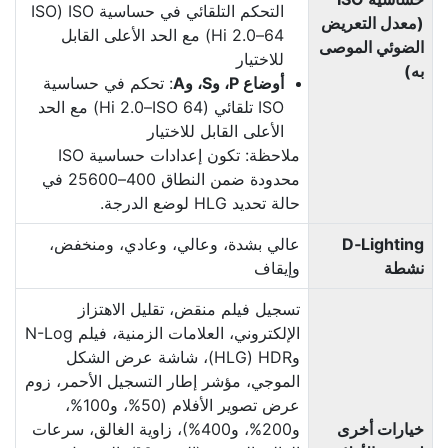
التحكم التلقائي في حساسية ISO ‏(ISO
(معدل التعريض
64‏–Hi 2.0) مع الحد الأعلى القابل
الضوئي الموصى
للاختيار
به)
أوضاع P، وS، وA
: تحكم في حساسية
ISO تلقائي (ISO 64‏–Hi 2.0) مع الحد
الأعلى القابل للاختيار
ملاحظة: تكون إعدادات حساسية ISO
محدودة ضمن النطاق 400–25600 في
حالة تحديد HLG لوضع الدرجة.
D‑Lighting
عالي بشدة، وعالي، وعادي، ومنخفض،
نشطة
وإيقاف
تسجيل فيلم منقض، تقليل الاهتزاز
الإلكتروني، العلامات الزمنية، فيلم N-Log
وHDR‏ (HLG)، شاشة عرض الشكل
الموجي، مؤشر إطار التسجيل الأحمر، زوم
عرض تصوير الأفلام (50%، و100%،
خيارات أخرى
و200%، و400%)، زاوية الغالق، سرعات