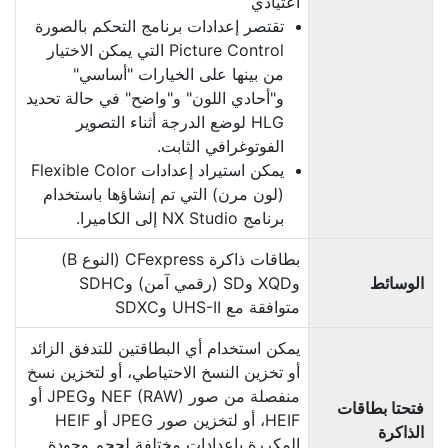
اعتيادي
تقتصر إعدادات برنامج التحكم بالصورة
Picture Control التي يمكن الاختيار
من بينها على الخيارات "أساسي"
و"أحادي اللون" و"واضح" في حالة تحديد
HLG لوضع الدرجة أثناء التصوير
الفوتوغرافي الثابت.
يمكن استيراد إعدادات Flexible Color
(لون مرن) التي تم إنشاؤها باستخدام
برنامج NX Studio إلى الكاميرا.
بطاقات ذاكرة CFexpress (النوع B)
الوسائط
وXQD وSD (رقمي آمن) وSDHC
متوافقة مع UHS-II وSDXC
يمكن استخدام أي البطاقتين للتدفق الزائد
أو تخزين النسخ الاحتياطي، أو لتخزين نسخ
منفصلة من صور NEF (RAW)‎ وJPEG أو
فتحتا بطاقات
HEIF، أو لتخزين صور JPEG أو HEIF
الذاكرة
المكررة بإعدادات مختلفة لحجم وجودة