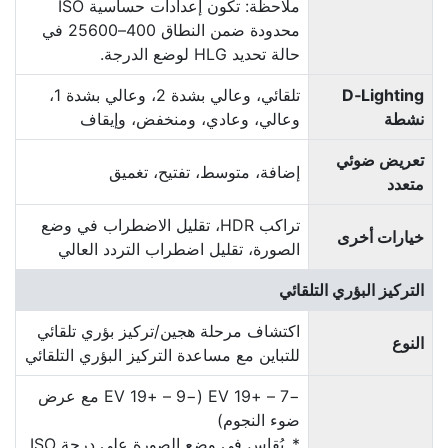
ملاحظة: تكون إعدادات حساسية ISO
محدودة ضمن النطاق 400–25600 في
حالة تحديد HLG لوضع الدرجة.
D‑Lighting
تلقائي، وعالي بشدة 2، وعالي بشدة 1،
نشطة
وعالي، وعادي، ومنخفض، وإيقاف
تعريض ضوئي
إضافة، متوسط، تفتيح، تغميق
متعدد
تراكب HDR، تقليل الاضطراب في وضع
خيارات أخرى
الصورة، تقليل اضطراب التردد العالي
التركيز البؤري التلقائي
اكتشاف مرحلة هجين/تركيز بؤري تلقائي
النوع
للتباين مع مساعدة التركيز البؤري التلقائي
−7 – +‏19 EV (‏−9 – +‏19 EV مع عرض
ضوء النجوم)
يُقاس في وضع الصورة على درجة ISO