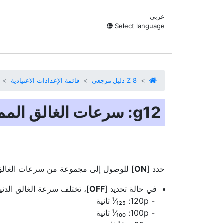
عربي
Select language
Z 8 دليل مرجعي
قائمة الإعدادات الاعتيادية
حدد [
ON
] للوصول إلى مجموعة من سرعات الغالق
في حالة تحديد [
OFF
]، تختلف سرعة الغالق الدنيا
120p:‏ ¹⁄₁₂₅ ثانية
100p:‏ ¹⁄₁₀₀ ثانية