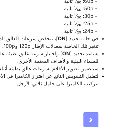
60p:‏ ¹⁄₆₀ ثانية
50p:‏ ¹⁄₅₀ ثانية
30p:‏ ¹⁄₃₀ ثانية
25p:‏ ¹⁄₂₅ ثانية
24p:‏ ¹⁄₂₅ ثانية
في حالة تحديد [
ON
تتغير تلك الخاصة بمعدلات الإطار 120p و100p.
يساعد تحديد [
ON
للسماء الليلية والأهداف المعتمة الأخرى.
سيتضمن تصوير الأفلام بسرعات غالق بطيئة أثناء 
لتقليل التشويش الناتج عن اهتزاز الكاميرا في الأ
بتركيب الكاميرا على حامل ثلاثي الأرجل.
Next