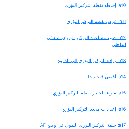
‏a12: ضوء مساعدة التركيز البؤري التلقائي
الداخلي