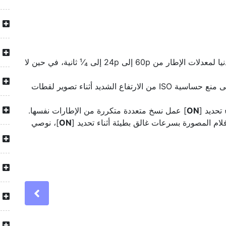
]، تنخفض سرعات الغالق الدنيا لمعدلات الإطار من 60p إلى 24p إلى ¹⁄₄ ثانية، في حين لا
] واختيار سرعة غالق بطيئة على منع حساسية ISO من الارتفاع الشديد أثناء تصوير لقطات
تحديد [
ON
] عمل نسخ متعددة متكررة من الإطارات نفسها.
فلام المصورة بسرعات غالق بطيئة أثناء تحديد [
ON
]، نوصي
Previous