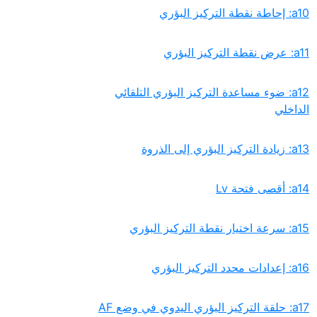
‏a12: ضوء مساعدة التركيز البؤري التلقائي
الداخلي