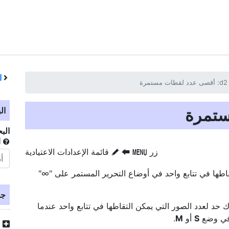
ا
ال
الب
أ
زر
‏
‏
قائمة الإعدادات الاعتيادية
G
A
S
اطها في تتابع واحد في أوضاع التحرير المستمر على "∞"
جد
 حد لعدد الصور التي يمكن التقاطها في تتابع واحد عندما
أ في وضع
S
أو
M
.