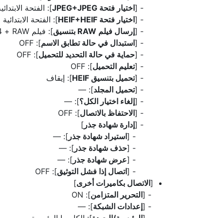
[
اختيار فتحة JPEG+JPEG
]: الفتحة الابتدائي
[
اختيار فتحة HEIF+HEIF
]: الفتحة الابتدائية
[
إرسال فيلم RAW‏ بتنسيق
]: فيلم RAW‏ + MP4
[
استبدال في حالة تطابق الاسم
]: OFF
[
حماية في حالة التحديد للتحميل
]: OFF
[
تعليم التحميل
]: OFF
[
تحميل بتنسيق HEIF
]: إيقاف
[
تحميل المجلد
]: —
[
إلغاء اختيار الكل؟
]: —
[
الاحتفاظ بالاتصال
]: OFF
[
إدارة شهادة جذر
]
[
استيراد شهادة جذر
]: —
[
حذف شهادة جذر
]: —
[
عرض شهادة جذر
]: —
[
اتصال إذا فشل التوثيق
]: OFF
[
الاتصال بكاميرات أخرى
]
[
التحرير المتزامن
]: ON
[
إعدادات الشبكة
]: —
[
الرئيسية/البعيدة
]: الكاميرا الرئيسية