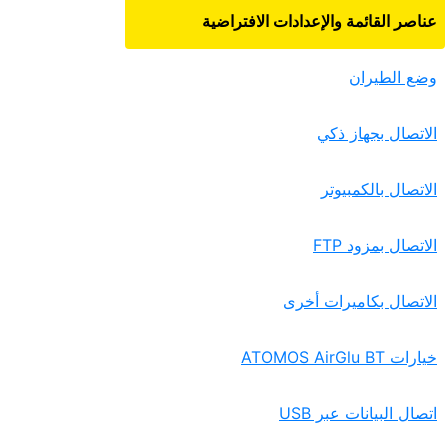
عناصر القائمة والإعدادات الافتراضية
وضع الطيران
الاتصال بجهاز ذكي
الاتصال بالكمبيوتر
الاتصال بمزود FTP‏
الاتصال بكاميرات أخرى
خيارات ATOMOS AirGlu BT‏
اتصال البيانات عبر USB‏