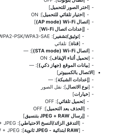
[
اختر الصور للتحميل
]
[
اختيار تلقائي للتحميل
]: ON
[
اتصال Wi-Fi‏ (AP mode)
]
[
إعدادات اتصال Wi-Fi
]
[
توثيق/تشفير
]: WPA2-PSK/WPA3-SAE
[
قناة
]: تلقائي
[
اتصال Wi-Fi‏ (STA mode)
]: —
[
تحميل أثناء الإيقاف
]: ON
[
بيانات الموقع (جهاز ذكي)
]: —
[
الاتصال بالكمبيوتر
]
[
إعدادات الشبكة
]: —
[
نوع الاتصال
]: نقل الصور
[
خيارات
]
[
تحميل تلقائي
]: OFF
[
الحذف بعد التحميل
]: OFF
[
إرسال RAW‏ + JPEG بتنسيق
]
[
التدفق الزائد/النسخ الاحتياطي
]: RAW + JPEG
[
RAW ابتدائية - JPEG ثانوية
]: RAW + JPEG