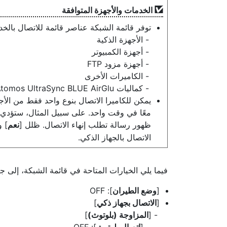
الخدمات والأجهزة المتوافقة
توفر قائمة الشبكة عناصر قائمة للاتصال بالخدم
الأجهزة الذكية
أجهزة الكمبيوتر
أجهزة مزود FTP
الكاميرات الأخرى
كماليات Atomos UltraSync BLUE AirGlu
يمكن للكاميرا الاتصال بنوع واحد فقط من الأجه
معًا في وقت واحد. على سبيل المثال، ستؤدي مح
ظهور رسالة تطلب إنهاء الاتصال. ظلل [
نعم
] 
الاتصال بالجهاز الذكي.
فيما يلي الخيارات المتاحة في قائمة الشبكة، إلى جا
[
وضع الطيران
]: OFF
[
الاتصال بجهاز ذكي
]
[
المزاوجة (بلوتوث)
]
[
اتصال بلوتوث
]: OFF