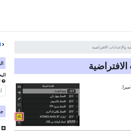
ا
ة والإعدادات الافتراضية
الافتراضية
ال
الب
أ
يرا.
جد