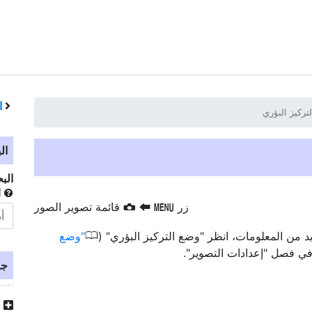
ا
تركيز البؤري
ال
الب
أ
زر
‏
‏
قائمة تصوير الصور
G
C
S
0
د من المعلومات، انظر "وضع التركيز البؤري" (
وضع
 في فصل "إعدادات التصوير".
جد