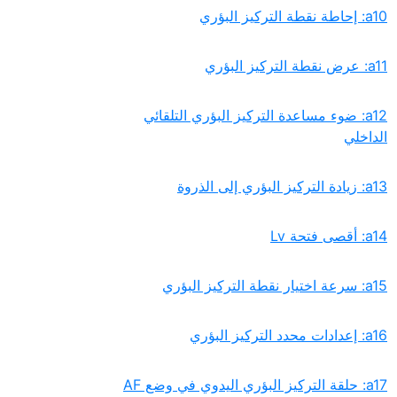
‏a12: ضوء مساعدة التركيز البؤري التلقائي
الداخلي