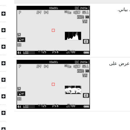
ياني
.
 عرض على