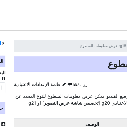
ا
ال
الب
أ
زر
‏
‏
قائمة الإعدادات الاعتيادية
G
A
S
ضع الفيديو. يمكن عرض معلومات السطوع للنوع المحدد عن
يادي g20 [
تخصيص شاشة عرض التصوير
] أو g21
جد
الوصف