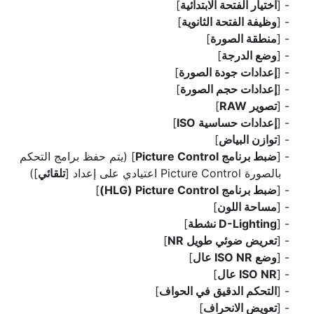
[
اختيار الفتحة الابتدائية
]
[
وظيفة الفتحة الثانوية
]
[
منطقة الصورة
]
[
وضع الدرجة
]
[
إعدادات جودة الصورة
]
[
إعدادات حجم الصورة
]
[
تصوير RAW
]
[
إعدادات حساسية ISO
]
[
توازن البياض
]
[
ضبط برنامج Picture Control
] (يتم حفظ برامج التحكم
بالصورة Picture Control اعتيادي على إعداد [
تلقائي
])
[
ضبط برنامج Picture Control‏ (HLG)
]
[
مساحة اللون
]
[
D-Lighting نشطة
]
[
تعريض ضوئي طويل NR
]
[
وضع ISO NR عال
]
[
ISO NR عال
]
[
التحكم الدقيق في الحواف
]
[
تعويض الانحراف
]