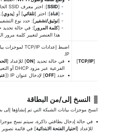
[
SSID
]: اختر معرف SSID الخاص بالكاميرا.
[
قناة
]: اختر [
تلقائي
] أو [
يدوي
].
[
توثيق/تشفير
]: حدد نوع التشفي
[
كلمة المرور
]: في حالة تحديد خ
هذا العنصر لتغيير كلمة مرور الك
IP.
[
TCP/IP
]
في حالة تحديد [
ON
] للإعداد [
الحص
الفرعية عبر مزود DHCP أو التعيين التلقائي لعنوان IP.
حدد [
OFF
] لإدخال عنوان IP ([
عنو
النسخ إلى/من البطاقة
انسخ موجزات بيانات الشبكة التي تم إنشاؤها إلى ب
في حالة إدخال بطاقتي ذاكرة، سيتم نسخ موجزات 
للإعداد [
اختيار الفتحة الابتدائية
] في قائمة تصوير ا