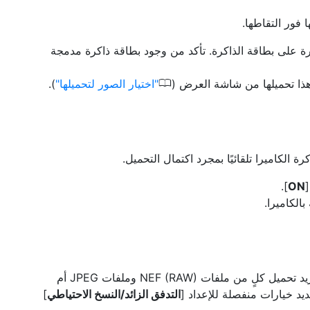
 فور التقاطها.
ورة على بطاقة الذاكرة. تأكد من وجود بطاقة ذاكرة مدمجة
0
ن هذا تحميلها من شاشة العرض (
اختيار الصور لتحميلها
).
 الكاميرا تلقائيًا بمجرد اكتمال التحميل.
[
ON
].
الكاميرا.
عند تحميل صور RAW ‏+ JPEG، اختر ما إذا كنت تريد تحميل كلٍ من ملفات ‪NEF (RAW)‎‬‬ وملفات JPEG أم
التدفق الزائد/النسخ الاحتياطي
]