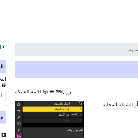
ا
مبيوتر
ال
الب
أ
زر
‏
‏
قائمة الشبكة
G
F
S
أو الشبكة المحلية
جد