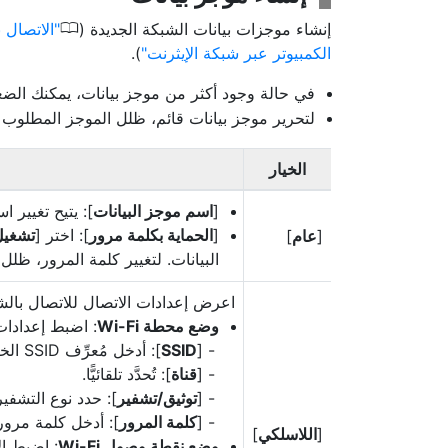
0
إنشاء موجزات بيانات الشبكة الجديدة (
الاتصال 
الكمبيوتر عبر شبكة الإيثرنت
).
في حالة وجود أكثر من موجز بيانات، يمكنك ال
لتحرير موجز بيانات قائم، ظلل الموجز المطلو
الخيار
[
اسم موجز البيانات
]: يتيح تغيير ا
[
الحماية بكلمة مرور
]: اختر [
تشغيل
[
عام
]
البيانات. لتغيير كلمة المرور، ظلل 
اعرض إعدادات الاتصال للاتصال بالش
وضع محطة Wi-Fi
: اضبط إعدادات
[
SSID
]: أدخل مُعرِّف SSID الخاص بالشبكة.
[
قناة
]: تُحدَّد تلقائيًّا.
[
توثيق/تشفير
]: حدد نوع التشفي
[
كلمة المرور
]: أدخل كلمة مرور
[
اللاسلكي
]
وضع نقطة وصول Wi-Fi
: اضبط ال