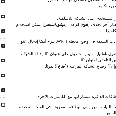
ر المستخدم على الشبكة اللاسلكية.
يار آخر بخلاف [
فتح
] للإعداد [
توثيق/تشفير
]، يمكن استخدام
اميرا.
اضبط إعدادات TCP/IP لموجزات بيانات الشبكة في وضع محطة Wi-Fi. يلزم أيضًا إدخال عنوان
ول تلقائيا
]، سيتم الحصول على عنوان IP وقناع الشبكة
ان
]) وقناع الشبكة الفرعية ([
قناع
]) يدويًا.
طاقات الذاكرة لمشاركتها مع الكاميرات الأخرى.
البيانات من وإلى البطاقة الموجودة في الفتحة المحددة
لصور.