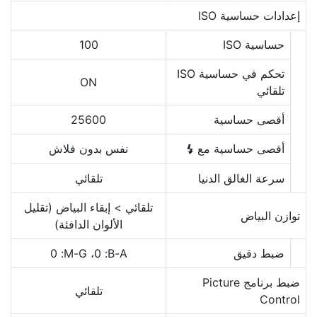
إعدادات حساسية ISO
حساسية ISO
100
تحكم في حساسية ISO
ON
تلقائي
أقصى حساسية
25600
أقصى حساسية مع
نفس بدون فلاش
c
سرعة الغالق الدنيا
تلقائي
تلقائي > إبقاء البياض (تقليل
توازن البياض
الألوان الدافئة)
ضبط دقيق
A‏-B‏: 0‏، G‏-M‏: 0
ضبط برنامج Picture
تلقائي
Control