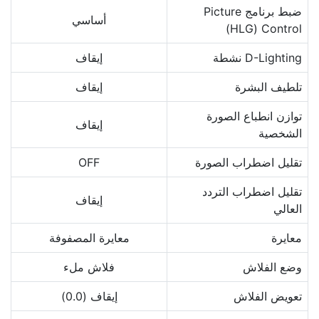
ضبط برنامج Picture
أساسي
Control‏ (HLG)
D-Lighting نشطة
إيقاف
تلطيف البشرة
إيقاف
توازن انطباع الصورة
إيقاف
الشخصية
تقليل اضطراب الصورة
OFF
تقليل اضطراب التردد
إيقاف
العالي
معايرة
معايرة المصفوفة
وضع الفلاش
فلاش ملء
تعويض الفلاش
إيقاف (0.0)