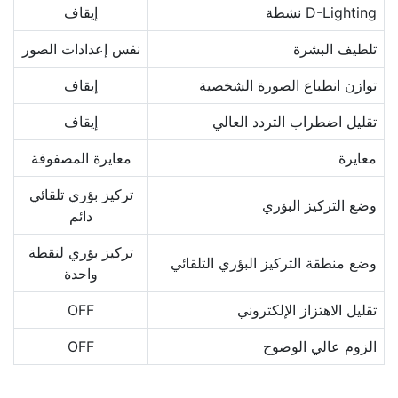
D-Lighting نشطة
إيقاف
تلطيف البشرة
نفس إعدادات الصور
توازن انطباع الصورة الشخصية
إيقاف
تقليل اضطراب التردد العالي
إيقاف
معايرة
معايرة المصفوفة
تركيز بؤري تلقائي
وضع التركيز البؤري
دائم
تركيز بؤري لنقطة
وضع منطقة التركيز البؤري التلقائي
واحدة
تقليل الاهتزاز الإلكتروني
OFF
الزوم عالي الوضوح
OFF