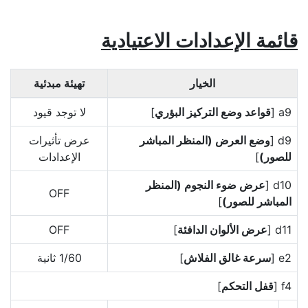
قائمة الإعدادات الاعتيادية
الخيار
تهيئة مبدئية
a9 [
قواعد وضع التركيز البؤري
]
لا توجد قيود
d9 [
وضع العرض (المنظر المباشر
عرض تأثيرات
للصور)
]
الإعدادات
d10 [
عرض ضوء النجوم (المنظر
OFF
المباشر للصور)
]
d11 [
عرض الألوان الدافئة
]
OFF
e2 [
سرعة غالق الفلاش
]
1‎/60 ثانية
f4 [
قفل التحكم
]