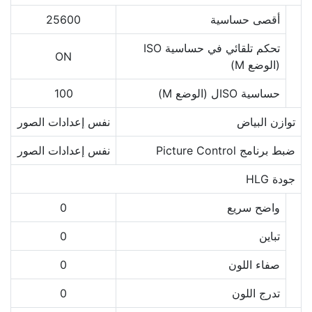
أقصى حساسية
25600
تحكم تلقائي في حساسية ISO
ON
(الوضع M)
حساسية ISOل (الوضع M)
100
توازن البياض
نفس إعدادات الصور
ضبط برنامج Picture Control
نفس إعدادات الصور
جودة HLG
واضح سريع
0
تباين
0
صفاء اللون
0
تدرج اللون
0