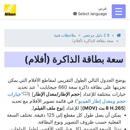
عربي
toggl
Select language
Z 8 دليل مرجعي
ملاحظات فنية
سعة بطاقة الذاكرة (أفلام)
سعة بطاقة الذاكرة (أفلام)
يوضح الجدول التالي الطول التقريبي لمقاطع الأفلام التي يمكن
1
تخزينها على بطاقة ذاكرة سعة 660 جيجابايت
عند تحديد
0
خيارات مختلفة للإعداد [
حجم الإطار/معدل الإطار
] (
خيارات
حجم ومعدل إطار الفيديو
) في قائمة تصوير الأفلام مع تحديد
[
] للإعداد [
نوع ملف الفيلم
].
يمكن أن يصل طول كل مقطع إلى 125 دقيقة. تختلف السعة
الفعلية حسب ظروف التصوير ونوع البطاقة.
تمثل السعة القصوى لكل خيار الحد الأقصى لطول الملفات