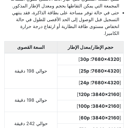
المجمعة التي يمكن التقاطها بحجم ومعدل الإطار المذكور.
حتى في حالة توفر مساحة على بطاقة الذاكرة، فقد ينتهي
التسجيل قبل الوصول إلى الحد الأقصى للطول في حالة
انخفاض مستوى طاقة البطارية أو ارتفاع درجة حرارة
الكاميرا.
حجم الإطار/معدل الإطار
السعة القصوى
[
7680‎×4320؛ 30p
]
[
7680‎×4320؛ 25p
]
حوالي 198 دقيقة
[
7680‎×4320؛ 24p
]
[
3840‎×2160؛ 120p
]
حوالي 198 دقيقة
[
3840‎×2160؛ 100p
]
[
3840‎×2160؛ 60p
]
حوالي 242 دقيقة