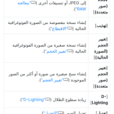
0
إلى JPEG أو تنسيقات أخرى (
معالجة
(صور
).
RAW
متعددة)
]
إنشاء نسخة مقصوصة من الصورة الفوتوغرافية
[
تهذيب
]
0
الحالية (
الاقتطاع
).
[
تغيير
الحجم
إنشاء نسخة صغيرة من الصورة الفوتوغرافية
0
(الصورة
الحالية (
تغيير الحجم
).
الحالية)
]
[
تغيير
الحجم
إنشاء نسخ صغيرة من صورة أو أكثر من الصور
0
(صور
الموجودة (
تغيير الحجم
).
متعددة)
]
D-
[
0
زيادة سطوع الظلال (
D-Lighting
).
]
Lighting
0
[
تعديل
]
تعديل الصور (
التعديل
).