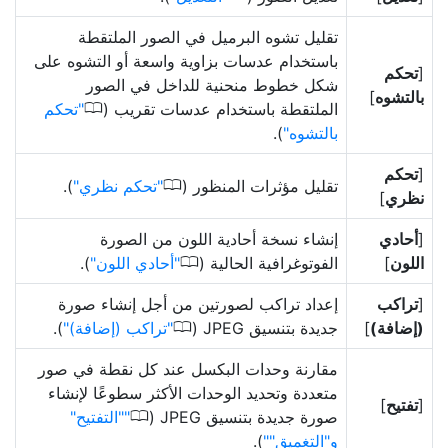
تقليل تشوه البرميل في الصور الملتقطة
باستخدام عدسات بزاوية واسعة أو التشوه على
[
تحكم
شكل خطوط منحنية للداخل في الصور
بالتشوه
]
0
الملتقطة باستخدام عدسات تقريب (
تحكم
بالتشوه
).
[
تحكم
0
تقليل مؤثرات المنظور (
تحكم نظري
).
نظري
]
[
أحادي
إنشاء نسخة أحادية اللون من الصورة
0
اللون
]
الفوتوغرافية الحالية (
أحادي اللون
).
[
تراكب
إعداد تراكب لصورتين من أجل إنشاء صورة
0
(إضافة)
]
جديدة بتنسيق JPEG‏ (
تراكب (إضافة)
).
مقارنة وحدات البكسل عند كل نقطة في صور
متعددة وتحديد الوحدات الأكثر سطوعًا لإنشاء
[
تفتيح
]
0
صورة جديدة بتنسيق JPEG‏ (
"التفتيح"
و"التغميق"
).