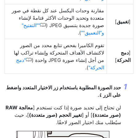
مقارنة وحدات البكسل عند كل نقطة في صور
متعددة وتحديد الوحدات الأكثر قتامةً لإنشاء
[
تغميق
]
0
صورة جديدة بتنسيق JPEG‏ (
"التفتيح"
و"التغميق"
).
تقوم الكاميرا بفحص تتابع محدد من الصور
[
دمج
لاكتشاف الأهداف المتحركة وإنشاء تراكب لها
0
الحركة
]
من أجل إنشاء صورة JPEG واحدة (
دمج
الحركة
).
حدد الصورة المطلوبة باستخدام زر الاختيار المتعدد واضغط
على الزر
.
i
لن تحتاج إلى تحديد صورة إذا كنت تستخدم [
معالجة RAW
(صور متعددة)
] أو [
تغيير الحجم (صور متعددة)
]، حيث
سيُطلب منك اختيار الصور لاحقًا.