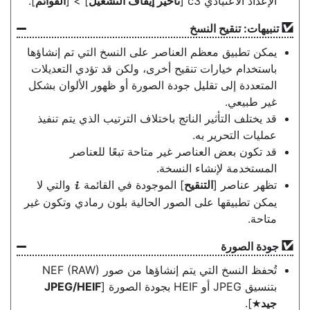
الإعداد الاعتيادي c3 [
تأخير إيقاف التشغيل
] > [
القوائم
].
تنبيهات: تنقيح النسخ
يمكن تطبيق معظم العناصر على النسخ التي تم إنشاؤها
باستخدام خيارات تنقيح أخرى، ولكن قد تؤدي التعديلات
المتعددة إلى تقليل جودة الصورة أو ظهور الألوان بشكل
غير طبيعي.
قد يختلف التأثير الناتج باختلاف الترتيب الذي يتم تنفيذ
عمليات التحرير به.
قد تكون بعض العناصر غير متاحة تبعًا للعناصر
المستخدمة لإنشاء النسخة.
تظهر عناصر [
التنقيح
] الموجودة في القائمة
والتي لا
i
يمكن تطبيقها على الصور الحالية بلون رمادي وتكون غير
متاحة.
جودة الصورة
تُحفظ النسخ التي يتم إنشاؤها من صور NEF (RAW)‎
بتنسيق JPEG أو HEIF بجودة الصورة [
JPEG/HEIF
جيد
].
m