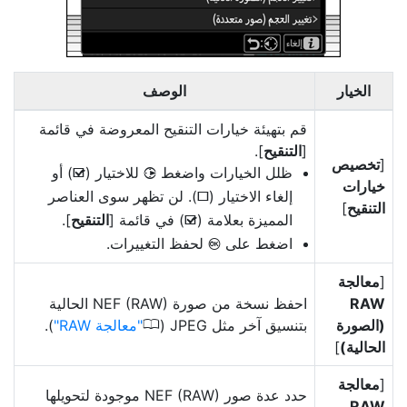
الخيار
الوصف
قم بتهيئة خيارات التنقيح المعروضة في قائمة
[
التنقيح
].
[
تخصيص
ظلل الخيارات واضغط
للاختيار (
) أو
2
M
خيارات
إلغاء الاختيار (
). لن تظهر سوى العناصر
U
التنقيح
]
المميزة بعلامة (
) في قائمة [
التنقيح
].
M
اضغط على
لحفظ التغييرات.
J
[
معالجة
RAW
احفظ نسخة من صورة NEF (RAW) الحالية
0
(الصورة
بتنسيق آخر مثل JPEG (
معالجة RAW
).
الحالية)
]
[
معالجة
حدد عدة صور NEF (RAW) موجودة لتحويلها
RAW