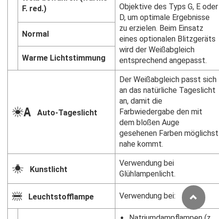
Objektive des Typs G, E oder
F. red.)
D, um optimale Ergebnisse
zu erzielen. Beim Einsatz
Normal
eines optionalen Blitzgeräts
wird der Weißabgleich
Warme Lichtstimmung
entsprechend angepasst.
Der Weißabgleich passt sich
an das natürliche Tageslicht
an, damit die
D
Farbwiedergabe den mit
Auto-Tageslicht
dem bloßen Auge
gesehenen Farben möglichst
nahe kommt.
Verwendung bei
J
Kunstlicht
Glühlampenlicht.
I
Verwendung bei:
Leuchtstofflampe
Natriumdampflampen (z.