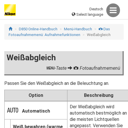
Deutsch
Select language
D850 Online-Handbuch
Menü-Handbuch
Das
C
Fotoaufnahmemenü: Aufnahmefunktionen
Weißabgleich
Weißabgleich
-Taste
Fotoaufnahmemenü
G
C
Passen Sie den Weißabgleich an die Beleuchtung an.
Option
Beschreibung
Der Weißabgleich wird
v
Automatisch
automatisch bestmöglich an
die meisten Lichtquellen
angepasst. Verwenden Sie
Weiß bewahren (warme