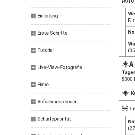
v
We
Einleitung
F. 
No
Erste Schritte
Wa
Tutorial
(3
D
Live-View-Fotografie
Tages
8000 
Filme
J
K
Aufnahmeoptionen
I
L
Schärfepriorität
Na
(27