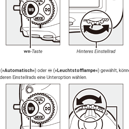
-Taste
Hinteres Einstellrad
U
(
»Automatisch«
) oder
(
»Leuchtstofflampe«
) gewählt, kön
I
deren Einstellrads eine Unteroption wählen.