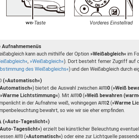
-Taste
Vorderes Einstellrad
U
e Aufnahmemenüs
ißabgleich kann auch mithilfe der Option
»Weißabgleich«
im Fo
eißabgleich
,
Weißabgleich
). Dort besteht ferner Zugriff au
abstimmung des Weißabgleichs
) und den Weißabgleich durch e
(»Automatisch«)
v
Automatisch«
) bietet die Auswahl zwischen
0
(
»Weiß bewa
v
»Warme Lichtstimmung«
). Mit
0
(
»Weiß bewahren (warme 
v
mpenlicht in der Aufnahme weiß, wohingegen
2
(
»Warme Li
v
mpenbeleuchtung bewahrt, so wie wir sie eher empfinden.
(»Auto-Tageslicht«)
D
Auto-Tageslicht«
) erzielt bei künstlicher Beleuchtung eventue
dessen
(
»Automatisch«
) oder eine zur Lichtquelle passend
v