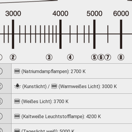
I
(Natriumdampflampen): 2700 K
J
I
(Kunstlicht) /
(Warmweißes Licht): 3000 K
I
(Weißes Licht): 3700 K
I
(Kaltweiße Leuchtstofflampe): 4200 K
I
(Tageslicht weiß): 5000 K