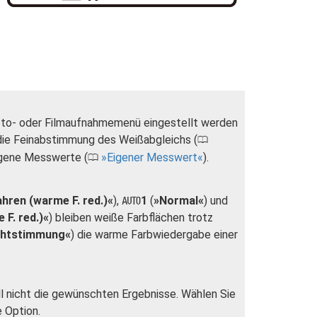
to- oder Filmaufnahmemenü eingestellt werden
f die Feinabstimmung des Weißabgleichs (
0
igene Messwerte (
Eigener Messwert
).
0
hren (warme F. red.)«
),
1
(
»Normal«
) und
v
F. red.)«
) bleiben weiße Farbflächen trotz
chtstimmung«
) die warme Farbwiedergabe einer
ll nicht die gewünschten Ergebnisse. Wählen Sie
e Option.