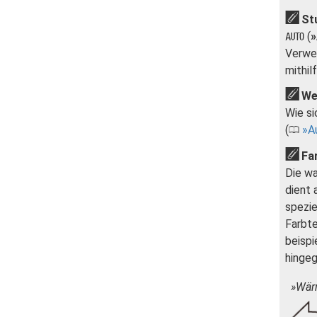
Stu
(
»
v
Verwen
mithil
We
Wie si
(
A
0
Fa
Die wa
dient 
spezie
Farbte
beispi
hingeg
»Wärm