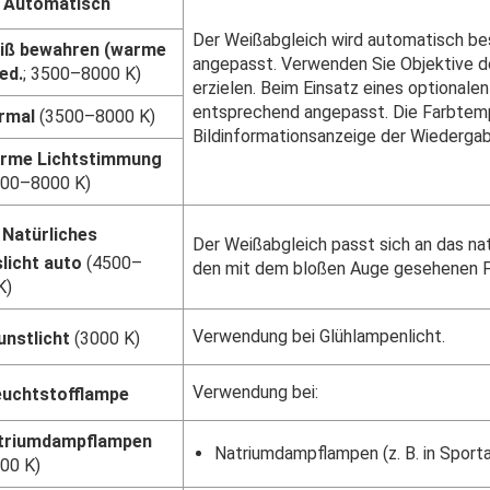
Automatisch
Der Weißabgleich wird automatisch bes
iß bewahren (warme
angepasst. Verwenden Sie Objektive de
red.
; 3500–8000 K)
erzielen. Beim Einsatz eines optionale
entsprechend angepasst. Die Farbtemp
rmal
(3500–8000 K)
Bildinformationsanzeige der Wiederga
rme Lichtstimmung
500–8000 K)
Natürliches
Der Weißabgleich passt sich an das nat
licht auto
(4500–
den mit dem bloßen Auge gesehenen F
K)
Verwendung bei Glühlampenlicht.
unstlicht
(3000 K)
Verwendung bei:
euchtstofflampe
triumdampflampen
Natriumdampflampen (z. B. in Sport
00 K)