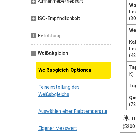
Aufnahmebetriebsart
Wa
Le
ISO-Empfindlichkeit
(30
We
Belichtung
Ka
Le
Weißabgleich
(42
Tag
Weißabgleich-Optionen
K)
Ta
Feineinstellung des
Weißabgleichs
Qu
(72
Auswählen einer Farbtemperatur
H
D
(5200
Eigener Messwert