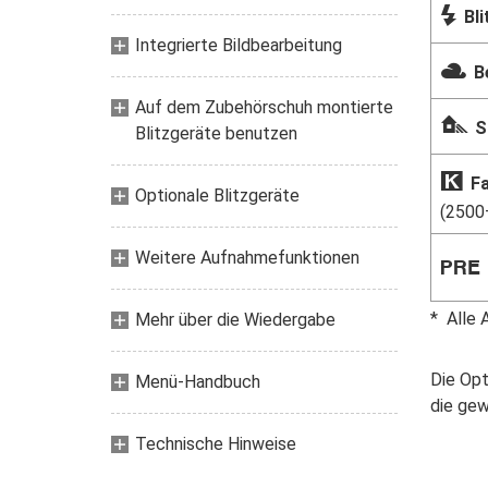
N
Bli
Integrierte Bildbearbeitung
G
B
Auf dem Zubehörschuh montierte
M
S
Blitzgeräte benutzen
K
F
Optionale Blitzgeräte
(2500
Weitere Aufnahmefunktionen
L
Alle 
Mehr über die Wiedergabe
Die Opt
Menü-Handbuch
die gew
Technische Hinweise