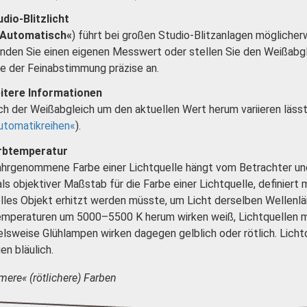
dio-Blitzlicht
Automatisch«
) führt bei großen Studio-Blitzanlagen mögliche
den Sie einen eigenen Messwert oder stellen Sie den Weißabg
fe der Feinabstimmung präzise an.
itere Informationen
ch der Weißabgleich um den aktuellen Wert herum variieren lässt
utomatikreihen
).
rbtemperatur
hrgenommene Farbe einer Lichtquelle hängt vom Betrachter un
als objektiver Maßstab für die Farbe einer Lichtquelle, definiert 
lles Objekt erhitzt werden müsste, um Licht derselben Wellenl
mperaturen um 5000–5500 K herum wirken weiß, Lichtquellen mi
elsweise Glühlampen wirken dagegen gelblich oder rötlich. Licht
en bläulich.
ere« (rötlichere) Farben