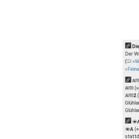
Di
Der We
(
W
0
Fein
(
»
v
2
(
v
Glühla
Glühla
(
»
D
statt