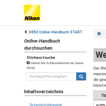
D850 Online-Handbuch START
Online-Handbuch
durchsuchen
We
Stichwortsuche
Geben Sie Schlüsselwörter ein, keine
Sätze.
Der Wei
meisten
die gew
benutze
Inhaltsverzeichnis
Op
Sicherheitshinweise