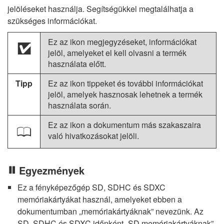
jelöléseket használja. Segítségükkel megtalálhatja a
szükséges információkat.
Ez az ikon megjegyzéseket, információkat
D
jelöl, amelyeket el kell olvasni a termék
használata előtt.
Tipp
Ez az ikon tippeket és további információkat
jelöl, amelyek hasznosak lehetnek a termék
használata során.
Ez az ikon a dokumentum más szakaszaira
0
való hivatkozásokat jelöli.
Egyezmények
Ez a fényképezőgép SD, SDHC és SDXC
memóriakártyákat használ, amelyeket ebben a
dokumentumban „memóriakártyáknak” nevezünk. Az
SD, SDHC és SDXC időnként „SD memóriakártyáknak”