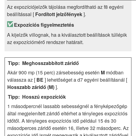
Az expozíciójelzők tájolása megfordítható az f8 egyéni
beállítással [
Fordított jelzőfények
].
Expozíciós figyelmeztetés
A kijelzők villognak, ha a kiválasztott beállítások túllépik
az expozíciómérő rendszer határait.
Meghosszabbított záridő
Akár 900 mp (15 perc) zársebesség esetén
M
módban
válassza az [
BE
] lehetőséget a d7 egyéni beállításnál [
Hosszabb záridő (M)
].
Hosszú expozíciók
1 másodpercnél lassabb sebességnél a fényképezőgép
által megjelenített záridő eltérhet a tényleges expozíciós
időtől. A tényleges expozíciós idő például 15 és 30
másodperces záridő esetén 16, illetve 32 másodperc. Az
expozíciós idő ismét megegyezik a kiválasztott záridővel