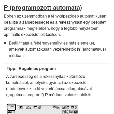
P
(programozott automata)
Ebben az üzemmódban a fényképezőgép automatikusan
beállítja a zársebességet és a rekesznyílást egy beépített
programnak megfelelően, hogy a legtöbb helyzetben
optimális expozíciót biztosítson.
Beállíthatja a fehéregyensúlyt és más elemeket,
amelyek automatikusan vezérelhetők
(automatikus)
b
módban.
Rugalmas program
A zársebesség és a rekesznyílás különböző
kombinációi, amelyek ugyanazt az expozíciót
eredményezik, a fő vezérlőtárcsa elforgatásával
(„rugalmas program”)
P
módban választhatók ki.