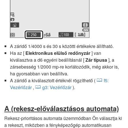
A záridő 1/4000 s és 30 s közötti értékekre állítható.
Ha az [
Elektronikus elülső redőnyzár
] van
kiválasztva a d6 egyéni beállításnál [
Zár típusa
], a
zársebesség 1/2000 mp-re korlátozódik, még akkor is,
ha gyorsabban van beállítva.
A záridő a kiválasztott értéknél rögzíthető (
f5:
Vezérlőzár
,
g3: Vezérlőzár
).
A
(rekesz-előválasztásos automata)
Rekesz-prioritásos automata üzemmódban Ön választja ki
a rekeszt, miközben a fényképezőgép automatikusan