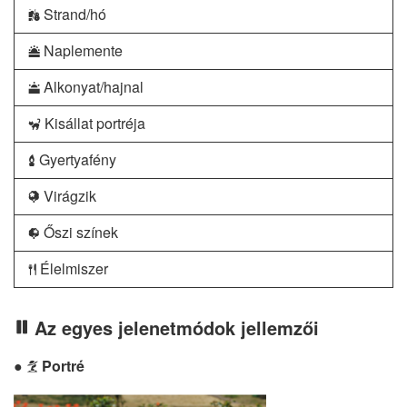
Strand/hó
t
Naplemente
d
Alkonyat/hajnal
e
Kisállat portréja
f
Gyertyafény
g
Virágzik
j
Őszi színek
z
Élelmiszer
0
Az egyes jelenetmódok jellemzői
Portré
k