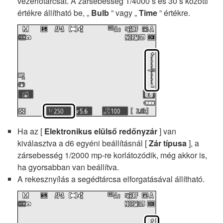
vezérlőtárcsát. A zársebesség 1/4000 s és 30 s közötti
értékre állítható be, „
Bulb
” vagy „
Time
” értékre.
Ha az [
Elektronikus elülső redőnyzár
] van
kiválasztva a d6 egyéni beállításnál [
Zár típusa
], a
zársebesség 1/2000 mp-re korlátozódik, még akkor is,
ha gyorsabban van beállítva.
A rekesznyílás a segédtárcsa elforgatásával állítható.