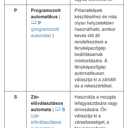
P
Programozott
Pillanatképek
automatikus
(
készítéséhez és más
P
olyan helyzetekben
(programozott
használható, amikor
automata)
)
kevés idő áll
rendelkezésre a
fényképezőgép
beállításainak
módosítására. A
fényképezőgép
automatikusan
választja ki a záridőt
és a rekeszértéket.
S
Zár-
Használja a mozgás
előválasztásos
lefagyasztására vagy
automata
(
S
elmosására. Ön
(zár-
választja ki a
előválasztásos
zársebességet; a