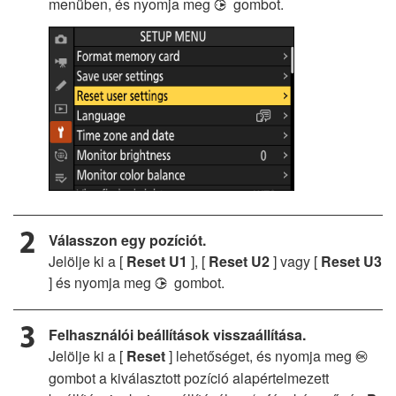
menüben, és nyomja meg
gombot.
2
Válasszon egy pozíciót.
Jelölje ki a [
Reset U1
], [
Reset U2
] vagy [
Reset U3
] és nyomja meg
gombot.
2
Felhasználói beállítások visszaállítása.
Jelölje ki a [
Reset
] lehetőséget, és nyomja meg
J
gombot a kiválasztott pozíció alapértelmezett