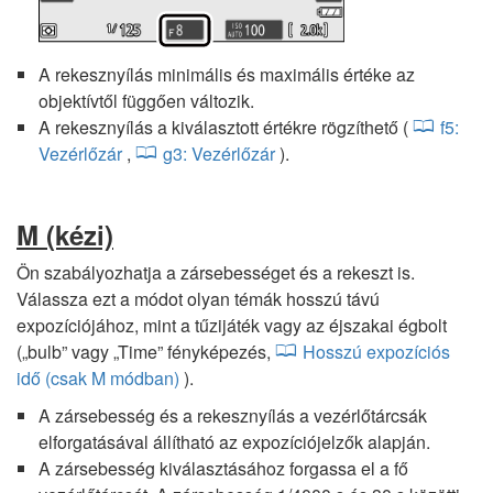
A rekesznyílás minimális és maximális értéke az
objektívtől függően változik.
A rekesznyílás a kiválasztott értékre rögzíthető (
f5:
Vezérlőzár
,
g3: Vezérlőzár
).
M
(kézi)
Ön szabályozhatja a zársebességet és a rekeszt is.
Válassza ezt a módot olyan témák hosszú távú
expozíciójához, mint a tűzijáték vagy az éjszakai égbolt
(„bulb” vagy „Time” fényképezés,
Hosszú expozíciós
idő (csak M módban)
).
A zársebesség és a rekesznyílás a vezérlőtárcsák
elforgatásával állítható az expozíciójelzők alapján.
A zársebesség kiválasztásához forgassa el a fő