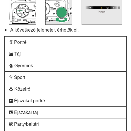
A következő jelenetek érhetők el.
Portré
k
Táj
l
Gyermek
p
Sport
m
Közelről
n
Éjszakai portré
o
Éjszakai táj
r
Party/beltéri
s