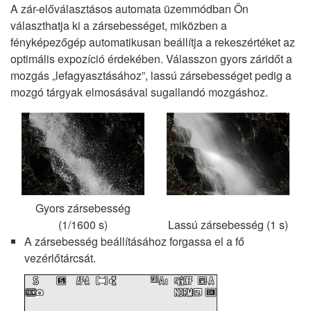
A zár-előválasztásos automata üzemmódban Ön
választhatja ki a zársebességet, miközben a
fényképezőgép automatikusan beállítja a rekeszértéket az
optimális expozíció érdekében. Válasszon gyors záridőt a
mozgás „lefagyasztásához”, lassú zársebességet pedig a
mozgó tárgyak elmosásával sugallandó mozgáshoz.
Gyors zársebesség
(1/1600 s)
Lassú zársebesség (1 s)
A zársebesség beállításához forgassa el a fő
vezérlőtárcsát.