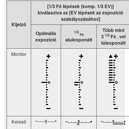
[1/3 Fé lépések (komp. 1/3 EV)]
kiválasztva az [EV lépések az expozíció
szabályozásához]
Kijelző
Több mint
1/3
Optimális
Fé
1/3
3
Fé
vel
-
expozíció
alulexponált
túlexponált
Monitor
Kereső