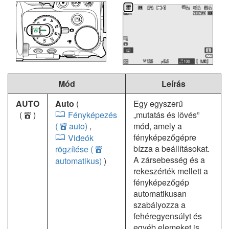
Mód
Leírás
AUTO
Auto
(
Egy egyszerű
(
)
Fényképezés
„mutatás és lövés”
b
(
auto)
,
mód, amely a
b
fényképezőgépre
Videók
bízza a beállításokat.
rögzítése (
b
A zársebesség és a
automatikus)
)
rekeszérték mellett a
fényképezőgép
automatikusan
szabályozza a
fehéregyensúlyt és
egyéb elemeket is.