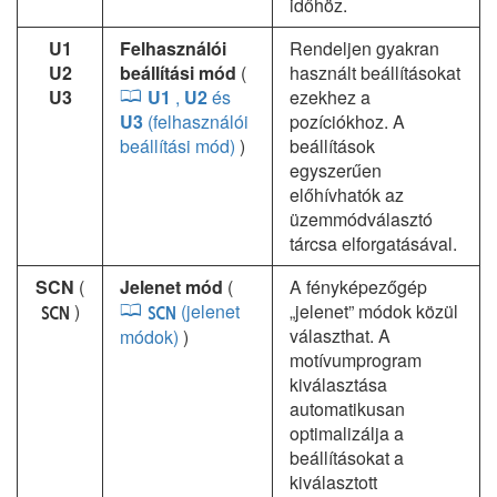
időhöz.
U1
Felhasználói
Rendeljen gyakran
U2
beállítási mód
(
használt beállításokat
U3
U1
,
U2
és
ezekhez a
U3
(felhasználói
pozíciókhoz. A
beállítási mód)
)
beállítások
egyszerűen
előhívhatók az
üzemmódválasztó
tárcsa elforgatásával.
SCN
(
Jelenet mód
(
A fényképezőgép
)
(jelenet
„jelenet” módok közül
h
h
választhat. A
módok)
)
motívumprogram
kiválasztása
automatikusan
optimalizálja a
beállításokat a
kiválasztott