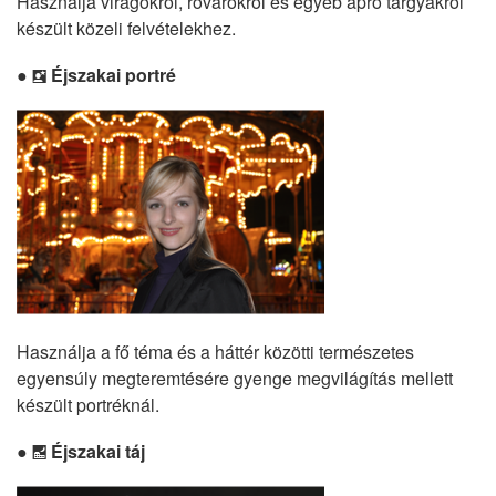
Használja virágokról, rovarokról és egyéb apró tárgyakról
készült közeli felvételekhez.
Éjszakai portré
o
Használja a fő téma és a háttér közötti természetes
egyensúly megteremtésére gyenge megvilágítás mellett
készült portréknál.
Éjszakai táj
r