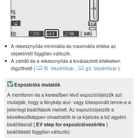
A rekesznyílás minimális és maximális értéke az
objektívtől függően változik.
A záridő és a rekesznyílás a kiválasztott értékeken
rögzíthető (
f5: Vezérlőzár
,
g3: Vezérlőzár
).
Expozíciós mutatók
A monitoron és a keresőben lévő expozíciójelzők azt
mutatják, hogy a fénykép alul- vagy túlexponált lenne-e a
jelenlegi beállítások mellett. Az expozíciójelzők a
következőképpen olvashatók le (a kijelzés a b2 egyéni
beállításnál [
EV step for expozícióvezérlés
]
beállítástól függően változik):