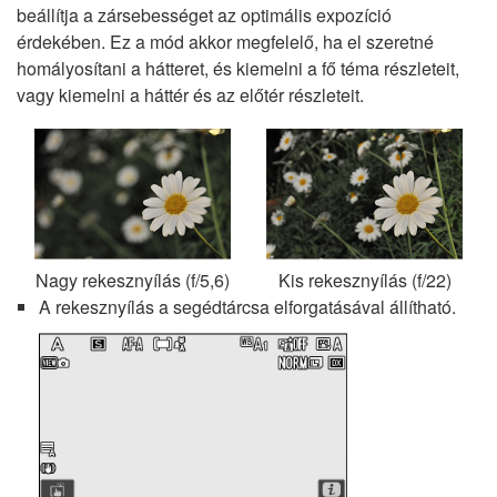
beállítja a zársebességet az optimális expozíció
érdekében. Ez a mód akkor megfelelő, ha el szeretné
homályosítani a hátteret, és kiemelni a fő téma részleteit,
vagy kiemelni a háttér és az előtér részleteit.
Nagy rekesznyílás (f/5,6)
Kis rekesznyílás (f/22)
A rekesznyílás a segédtárcsa elforgatásával állítható.