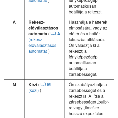
automata)
)
fényképezőgép
automatikusan
beállítja a rekeszt.
A
Rekesz-
Használja a hátterek
előválasztásos
elmosására, vagy az
automata
(
A
előtér és a háttér
(rekesz-
fókuszba állítására.
előválasztásos
Ön választja ki a
automata)
)
rekeszt; a
fényképezőgép
automatikusan
beállítja a
zársebességet.
M
Kézi
(
M
Ön szabályozhatja a
(kézi)
)
zársebességet és a
rekeszt is. Állítsa a
zársebességet „bulb”-
ra vagy „time”-re
hosszú expozíciós