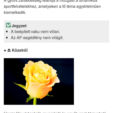
A gyors zársebesség leállítja a mozgást a dinamikus
sportfelvételekhez, amelyeken a fő téma egyértelműen
kiemelkedik.
Jegyzet
A beépített vaku nem villan.
Az AF-segédfény nem világít.
Közelről
n