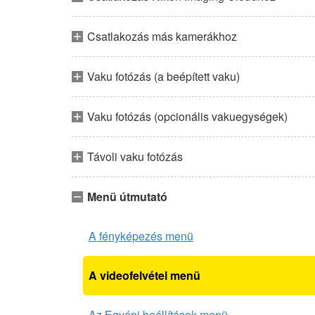
Csatlakozás más kamerákhoz
Vaku fotózás (a beépített vaku)
Vaku fotózás (opcionális vakuegységek)
Távoli vaku fotózás
Menü útmutató
A fényképezés menü
A videofelvétel menü
Az Egyéni beállítások menü