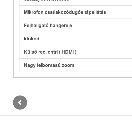
Mikrofon csatlakozódugós tápellátás
Fejhallgató hangereje
Időkód
Külső rec. cntrl ( HDMI )
Nagy felbontású zoom