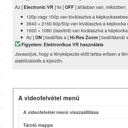
Az [
Electronic VR
] fix [
OFF
] állásban van, miközben:
120p vagy 100p van kiválasztva a képkockasebe
3840 × 2160 60p/50p van kiválasztva a képkocka
1920 × 1080 (lassított) van kiválasztva a képkoc
Az [
ON
] beállítás a [
Hi-Res Zoom
] beállításnál
Figyelem: Elektronikus VR használata
Javasoljuk, hogy a fényképezés előtt tartsa erősen a f
stabilizálódik a kijelzőn.
A videofelvétel menü
A videofelvétel menü visszaállítása
Tároló mappa