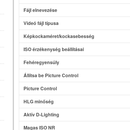
Fájl elnevezése
Videó fájl típusa
Képkockaméret/kockasebesség
ISO érzékenység beállításai
Fehéregyensúly
Állítsa be Picture Control
Picture Control
HLG minőség
Aktív D-Lighting
Magas ISO NR