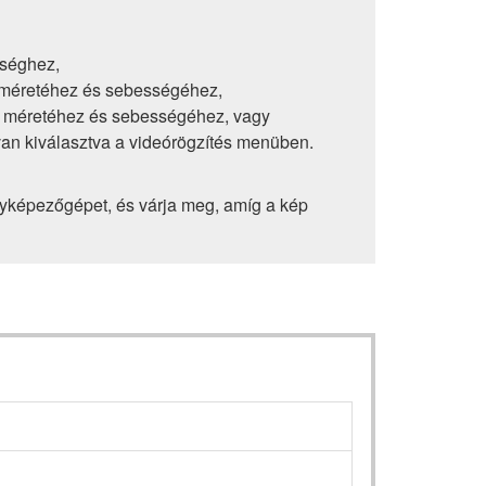
sséghez,
 méretéhez és sebességéhez,
ka méretéhez és sebességéhez, vagy
 van kiválasztva a videórögzítés menüben.
ényképezőgépet, és várja meg, amíg a kép