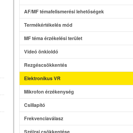
AF/MF témafelismerési lehetőségek
Termékértékelés mód
MF téma érzékelési terület
Videó önkioldó
Rezgéscsökkentés
Elektronikus VR
Mikrofon érzékenység
Csillapító
Frekvenciaválasz
Szélzaj csökkentése