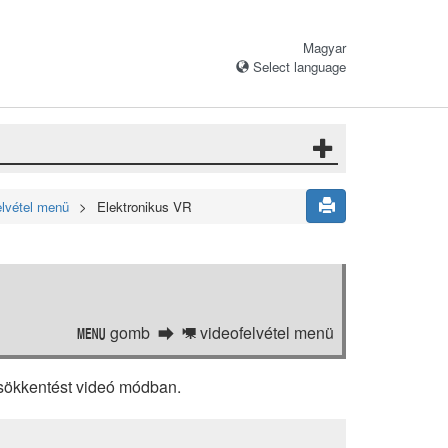
Magyar
Select language
elvétel menü
Elektronikus VR
gomb
videofelvétel menü
G
1
csökkentést videó módban.