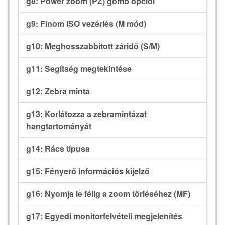
g8: Power zoom (PZ) gomb opciói
g9: Finom ISO vezérlés (M mód)
g10: Meghosszabbított záridő (S/M)
g11: Segítség megtekintése
g12: Zebra minta
g13: Korlátozza a zebramintázat
hangtartományát
g14: Rács típusa
g15: Fényerő információs kijelző
g16: Nyomja le félig a zoom törléséhez (MF)
g17: Egyedi monitorfelvételi megjelenítés