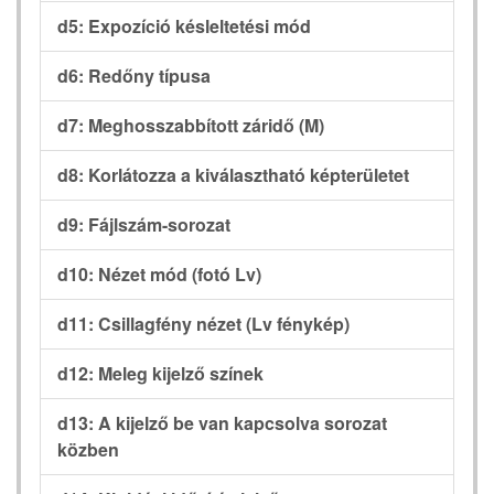
d5: Expozíció késleltetési mód
d6: Redőny típusa
d7: Meghosszabbított záridő (M)
d8: Korlátozza a kiválasztható képterületet
d9: Fájlszám-sorozat
d10: Nézet mód (fotó Lv)
d11: Csillagfény nézet (Lv fénykép)
d12: Meleg kijelző színek
d13: A kijelző be van kapcsolva sorozat
közben