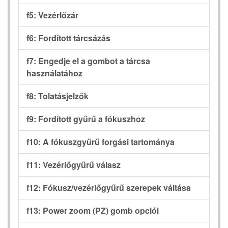
f5: Vezérlőzár
f6: Fordított tárcsázás
f7: Engedje el a gombot a tárcsa
használatához
f8: Tolatásjelzők
f9: Fordított gyűrű a fókuszhoz
f10: A fókuszgyűrű forgási tartománya
f11: Vezérlőgyűrű válasz
f12: Fókusz/vezérlőgyűrű szerepek váltása
f13: Power zoom (PZ) gomb opciói