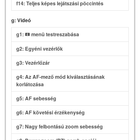
f14: Teljes képes lejátszási pöccintés
g: Videó
g1:
menü testreszabása
i
g2: Egyéni vezérlők
g3: Vezérlőzár
g4: Az AF-mező mód kiválasztásának
korlátozása
g5: AF sebesség
g6: AF követési érzékenység
g7: Nagy felbontású zoom sebesség