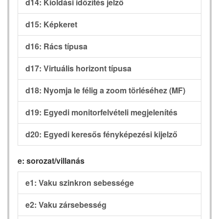
d14: Kioldási időzítés jelző
d15: Képkeret
d16: Rács típusa
d17: Virtuális horizont típusa
d18: Nyomja le félig a zoom törléséhez (MF)
d19: Egyedi monitorfelvételi megjelenítés
d20: Egyedi keresős fényképezési kijelző
e: sorozat/villanás
e1: Vaku szinkron sebessége
e2: Vaku zársebesség