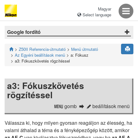
Magyar
Select language
Google fordító
Z50II Referencia-útmutató
Menü útmutató
Az Egyéni beállítások menü
a: Fókusz
a3: Fókuszkövetés rögzítéssel
a3: Fókuszkövetés
rögzítéssel
gomb
beállítások menü
G
A
Válassza ki, hogy milyen gyorsan reagáljon az élesség, ha
valami áthalad a téma és a fényképezőgép között, amikor
az AF-C
van kiválasztva fókuszmódhoz, vagy ha
az AF-A