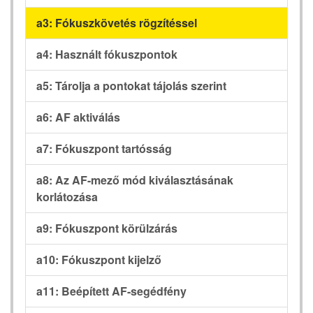
a3: Fókuszkövetés rögzítéssel
a4: Használt fókuszpontok
a5: Tárolja a pontokat tájolás szerint
a6: AF aktiválás
a7: Fókuszpont tartósság
a8: Az AF-mező mód kiválasztásának
korlátozása
a9: Fókuszpont körülzárás
a10: Fókuszpont kijelző
a11: Beépített AF-segédfény