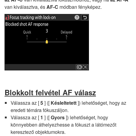
van kiválasztva, és
AF-C
módban fényképez.
Blokkolt felvétel AF válasz
Válassza az [
5
] ([
Késleltetett
]) lehetőséget, hogy az
eredeti témára fókuszáljon.
Válassza az [
1
] ([
Gyors
]) lehetőséget, hogy
könnyebben áthelyezhesse a fókuszt a látómezőt
keresztező objektumokra.