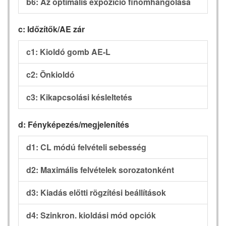
b6: Az optimális expozíció finomhangolása
c: Időzítők/AE zár
c1: Kioldó gomb AE-L
c2: Önkioldó
c3: Kikapcsolási késleltetés
d: Fényképezés/megjelenítés
d1: CL módú felvételi sebesség
d2: Maximális felvételek sorozatonként
d3: Kiadás előtti rögzítési beállítások
d4: Szinkron. kioldási mód opciók