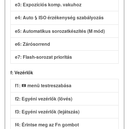
e3: Expozíciós komp. vakuhoz
e4: Auto
ISO érzékenység szabályozás
c
e5: Automatikus sorozatkészítés (M mód)
e6: Zárósorrend
e7: Flash-sorozat prioritás
f: Vezérlők
f1:
menü testreszabása
i
f2: Egyéni vezérlők (lövés)
f3: Egyéni vezérlők (lejátszás)
f4: Érintse meg az Fn gombot