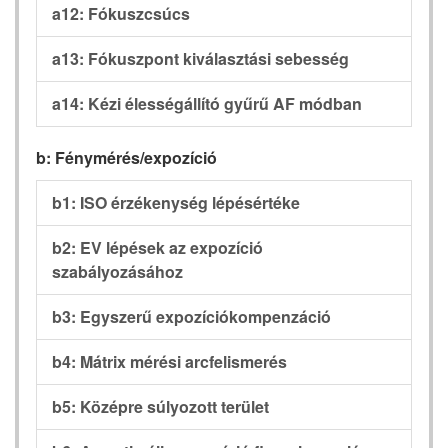
a12: Fókuszcsúcs
a13: Fókuszpont kiválasztási sebesség
a14: Kézi élességállító gyűrű AF módban
b: Fénymérés/expozíció
b1: ISO érzékenység lépésértéke
b2: EV lépések az expozíció
szabályozásához
b3: Egyszerű expozíciókompenzáció
b4: Mátrix mérési arcfelismerés
b5: Középre súlyozott terület