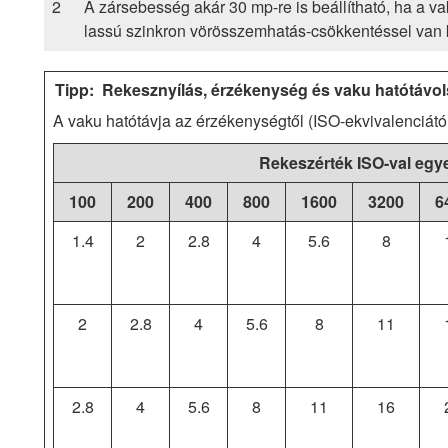
A zársebesség akár 30 mp-re is beállítható, ha a v
lassú szinkron vörösszemhatás-csökkentéssel van k
Rekesznyílás, érzékenység és vaku hatótávo
A vaku hatótávja az érzékenységtől (ISO-ekvivalenciától
Rekeszérték ISO-val egy
100
200
400
800
1600
3200
6
1.4
2
2.8
4
5.6
8
2
2.8
4
5.6
8
11
2.8
4
5.6
8
11
16