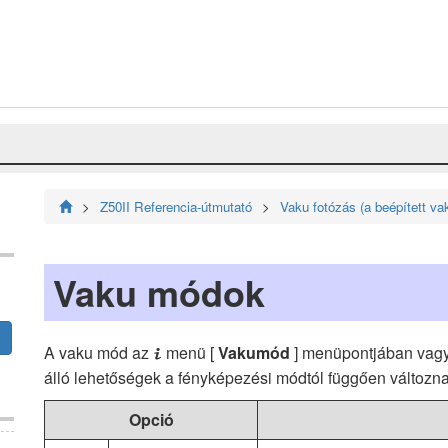
Z50II Referencia-útmutató
Vaku fotózás (a beépített va
Vaku módok
A vaku mód az
menü [
Vakumód
] menüpontjában vagy
i
álló lehetőségek a fényképezési módtól függően változna
Opció