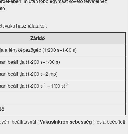
e érdekében, miután több egymást követő felvételhez
tó.
tt vaku használatakor:
Záridő
ja a fényképezőgép (1/200 s–1/60 s)
n beállítja (1/200 s–1/30 s)
an beállítja (1/200 s–2 mp)
1
2
an beállítja (1/200 s
– 1/60 s)
dő
gyéni beállításnál [
Vakusinkron sebesség
], és a beépített