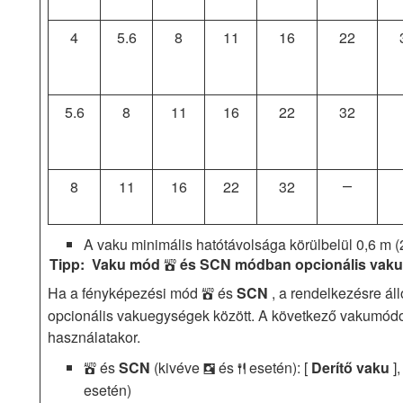
4
5.6
8
11
16
22
5.6
8
11
16
22
32
8
11
16
22
32
―
A vaku minimális hatótávolsága körülbelül 0,6 m
(
Vaku mód
és SCN módban opcionális vaku
b
Ha a fényképezési mód
és
SCN
, a rendelkezésre á
b
opcionális vakuegységek között. A következő vakumódo
használatakor.
és
SCN
(kivéve
és
esetén): [
Derítő vaku
],
b
o
0
esetén)