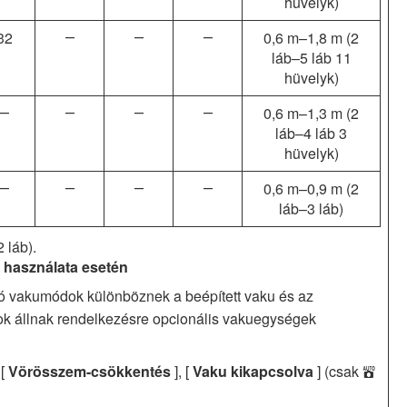
hüvelyk)
32
―
―
―
0,6 m–1,8 m
(2
láb–5 láb 11
hüvelyk)
―
―
―
―
0,6 m–1,3 m
(2
láb–4 láb 3
hüvelyk)
―
―
―
―
0,6 m–0,9 m
(2
láb–3 láb)
2 láb).
 használata esetén
lló vakumódok különböznek a beépített vaku és az
k állnak rendelkezésre opcionális vakuegységek
 [
Vörösszem-csökkentés
], [
Vaku kikapcsolva
] (csak
b