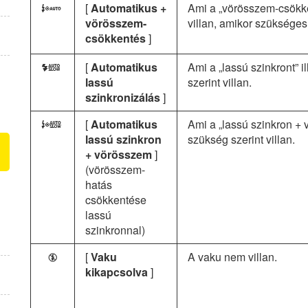
[
Automatikus +
Ami a „vörösszem-csökken
s
vörösszem-
villan, amikor szükséges
csökkentés
]
[
Automatikus
Ami a „lassú szinkront” i
t
lassú
szerint villan.
szinkronizálás
]
[
Automatikus
Ami a „lassú szinkron + v
u
lassú szinkron
szükség szerint villan.
+ vörösszem
]
(vörösszem-
hatás
csökkentése
lassú
szinkronnal)
[
Vaku
A vaku nem villan.
s
kikapcsolva
]