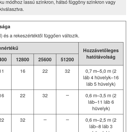
aku módhoz lassú szinkron, hátsó függöny szinkron vagy
iválasztva.
lsága
) és a rekeszértéktől függően változik.
enértékű
Hozzávetőleges
hatótávolság
400
12800
25600
51200
11
16
22
32
0,7 m–5,0 m
(2
láb 4 hüvelyk–16
láb 5 hüvelyk)
16
22
32
―
0,6 m–3,5 m
(2
láb–11 láb 6
hüvelyk)
22
32
―
―
0,6 m–2,5 m
(2
láb–8 láb 3