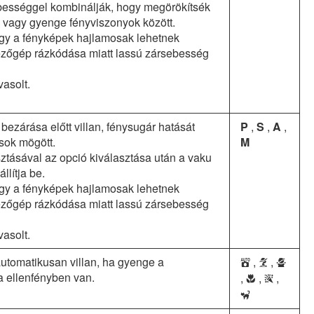
bességgel kombinálják, hogy megörökítsék
ka vagy gyenge fényviszonyok között.
gy a fényképek hajlamosak lehetnek
zőgép rázkódása miatt lassú zársebesség
vasolt.
bezárása előtt villan, fénysugár hatását
P
,
S
,
A
,
sok mögött.
M
sztásával az opció kiválasztása után a vaku
llítja be.
gy a fényképek hajlamosak lehetnek
zőgép rázkódása miatt lassú zársebesség
vasolt.
automatikusan villan, ha gyenge a
,
,
b
k
p
a ellenfényben van.
,
,
,
n
s
f