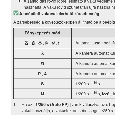
A zárkioldás rövid időre letiltható a vaku védelm
használta. A vaku rövid szünet után újra használha
A beépített vakuval elérhető zársebesség
A zársebesség a következőképpen állítható be a beépíte
Fényképezés mód
,
,
,
,
,
Automatikusan beállít
b
p
n
s
f
0
A kamera automatikusa
k
A kamera automatikus
o
P
,
A
A kamera automatikus
1–30
S
1/200 s
s
1–30
M
1/200 s
s,
Izzó
,
I
Ha az [
1/250 s (Auto FP)
] van kiválasztva az e1 e
vakut használja, a vakusinkron sebessége 1/250 s.