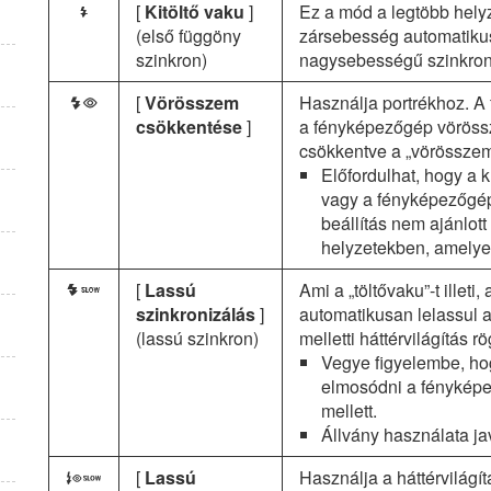
[
Kitöltő vaku
]
Ez a mód a legtöbb helyz
I
(első függöny
zársebesség automatikus
szinkron)
nagysebességű szinkronna
[
Vörösszem
Használja portrékhoz. A f
J
csökkentése
]
a fényképezőgép vöröss
csökkentve a „vörösszem
Előfordulhat, hogy a 
vagy a fényképezőgép
beállítás nem ajánlo
helyzetekben, amelyek
[
Lassú
Ami a „töltővaku”-t illet
L
szinkronizálás
]
automatikusan lelassul 
(lassú szinkron)
melletti háttérvilágítás r
Vegye figyelembe, ho
elmosódni a fényképe
mellett.
Állvány használata ja
[
Lassú
Használja a háttérvilágí
K