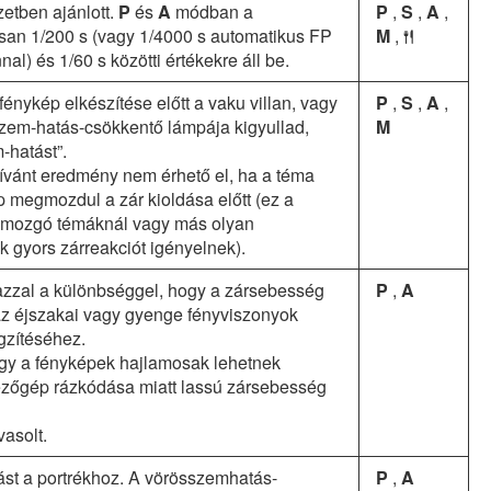
etben ajánlott.
P
és
A
módban a
P
,
S
,
A
,
an 1/200 s (vagy 1/4000 s automatikus FP
M
,
0
l) és 1/60 s közötti értékekre áll be.
énykép elkészítése előtt a vaku villan, vagy
P
,
S
,
A
,
zem-hatás-csökkentő lámpája kigyullad,
M
-hatást”.
kívánt eredmény nem érhető el, ha a téma
 megmozdul a zár kioldása előtt (ez a
tt mozgó témáknál vagy más olyan
 gyors zárreakciót igényelnek).
i, azzal a különbséggel, hogy a zársebesség
P
,
A
az éjszakai vagy gyenge fényviszonyok
ögzítéséhez.
gy a fényképek hajlamosak lehetnek
zőgép rázkódása miatt lassú zársebesség
vasolt.
tást a portrékhoz. A vörösszemhatás-
P
,
A