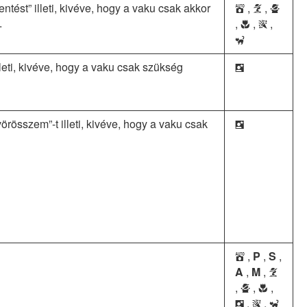
tést” illeti, kivéve, hogy a vaku csak akkor
,
,
b
k
p
.
,
,
,
n
s
f
lleti, kivéve, hogy a vaku csak szükség
o
örösszem”-t illeti, kivéve, hogy a vaku csak
o
,
P
,
S
,
b
A
,
M
,
k
,
,
,
p
n
,
,
o
s
f