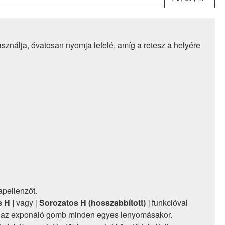
ználja, óvatosan nyomja lefelé, amíg a retesz a helyére
apellenzőt.
s H
] vagy [
Sorozatos H (hosszabbított)
] funkcióval
ül az exponáló gomb minden egyes lenyomásakor.