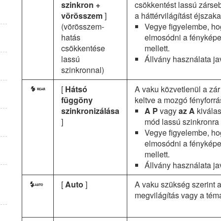
szinkron +
csökkentést lassú zárse
vörösszem
]
a háttérvilágítást éjsza
(vörösszem-
Vegye figyelembe, ho
hatás
elmosódni a fényképe
csökkentése
mellett.
lassú
Állvány használata ja
szinkronnal)
[
Hátsó
A vaku közvetlenül a zár 
M
függöny
keltve a mozgó fényforrá
szinkronizálása
A P
vagy
az A
kivála
]
mód lassú szinkronra á
Vegye figyelembe, ho
elmosódni a fényképe
mellett.
Állvány használata ja
[
Auto
]
A vaku szükség szerint 
X
megvilágítás vagy a tém