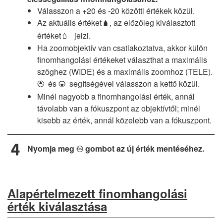
Válasszon a +20 és -20 közötti értékek közül.
Az aktuális értéket
, az előzőleg kiválasztott
g
értéket
jelzi.
s
Ha zoomobjektív van csatlakoztatva, akkor külön
finomhangolási értékeket választhat a maximális
szöghez (WIDE) és a maximális zoomhoz (TELE).
és
segítségével válasszon a kettő közül.
1
3
Minél nagyobb a finomhangolási érték, annál
távolabb van a fókuszpont az objektívtől; minél
kisebb az érték, annál közelebb van a fókuszpont.
Nyomja meg
gombot az új érték mentéséhez.
J
Alapértelmezett finomhangolási
érték kiválasztása