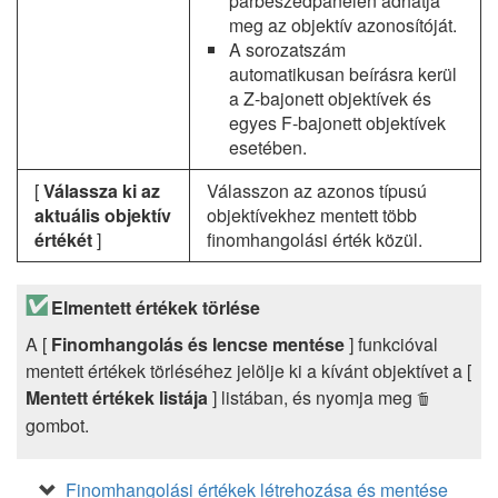
párbeszédpanelen adhatja
meg az objektív azonosítóját.
A sorozatszám
automatikusan beírásra kerül
a Z-bajonett objektívek és
egyes F-bajonett objektívek
esetében.
[
Válassza ki az
Válasszon az azonos típusú
aktuális objektív
objektívekhez mentett több
értékét
]
finomhangolási érték közül.
Elmentett értékek törlése
A [
Finomhangolás és lencse mentése
] funkcióval
mentett értékek törléséhez jelölje ki a kívánt objektívet a [
Mentett értékek listája
] listában, és nyomja meg
O
gombot.
Finomhangolási értékek létrehozása és mentése