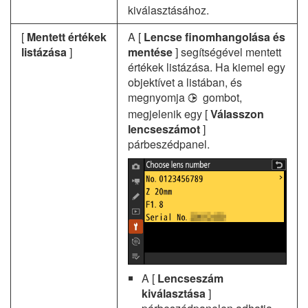
kiválasztásához.
[
Mentett értékek
A [
Lencse finomhangolása és
listázása
]
mentése
] segítségével mentett
értékek listázása. Ha kiemel egy
objektívet a listában, és
megnyomja
gombot,
2
megjelenik egy [
Válasszon
lencseszámot
]
párbeszédpanel.
A [
Lencseszám
kiválasztása
]