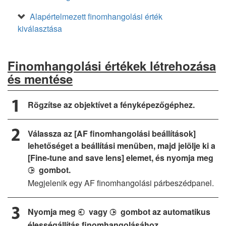
Alapértelmezett finomhangolási érték
kiválasztása
Finomhangolási értékek létrehozása
és mentése
Rögzítse az objektívet a fényképezőgéphez.
Válassza az [AF finomhangolási beállítások]
lehetőséget a beállítási menüben, majd jelölje ki a
[Fine-tune and save lens] elemet, és nyomja meg
gombot.
2
Megjelenik egy AF finomhangolási párbeszédpanel.
Nyomja meg
vagy
gombot az automatikus
4
2
élességállítás finomhangolásához.