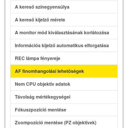
A kereső színegyensúlya
A kereső kijelző mérete
A monitor mód kiválasztásának korlátozása
Információs kijelző automatikus elforgatása
REC lámpa fényereje
AF finomhangolási lehetőségek
Nem CPU objektív adatok
Távolság mértékegységei
Fókuszpozíció mentése
Zoompozíció mentése (PZ objektívek)