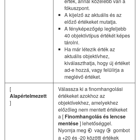
érték, annál közelebb van a
fókuszpont.
A kijelző az aktuális és az
előző értékeket mutatja.
A fényképezőgép legfeljebb
40 objektívtípus értékét képes
tárolni.
Ha már létezik érték az
aktuális objektívhez,
kiválaszthatja, hogy új értéket
ad-e hozzá, vagy felülírja a
meglévő értéket.
[
Válassza ki a finomhangolási
Alapértelmezett
értékeket azokhoz az
]
objektívekhez, amelyekhez
előzőleg nem mentett értékeket
a [
Finomhangolás és lencse
mentése
] lehetőséggel.
Nyomja meg
vagy
gombot
4
2
a +20 és -20 közötti értékek