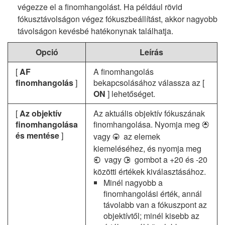
végezze el a finomhangolást. Ha például rövid
fókusztávolságon végez fókuszbeállítást, akkor nagyobb
távolságon kevésbé hatékonynak találhatja.
Opció
Leírás
[
AF
A finomhangolás
finomhangolás
]
bekapcsolásához válassza az [
ON
] lehetőséget.
[
Az objektív
Az aktuális objektív fókuszának
finomhangolása
finomhangolása. Nyomja meg
1
és mentése
]
vagy
az elemek
3
kiemeléséhez, és nyomja meg
vagy
gombot a +20 és -20
4
2
közötti értékek kiválasztásához.
Minél nagyobb a
finomhangolási érték, annál
távolabb van a fókuszpont az
objektívtől; minél kisebb az