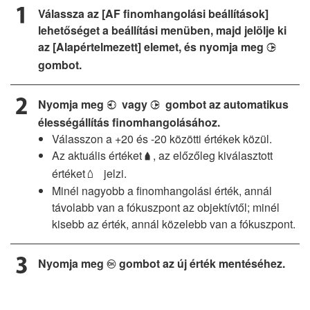
Válassza az [AF finomhangolási beállítások]
lehetőséget a beállítási menüben, majd jelölje ki
az [Alapértelmezett] elemet, és nyomja meg
2
gombot.
Nyomja meg
vagy
gombot az automatikus
4
2
élességállítás finomhangolásához.
Válasszon a +20 és -20 közötti értékek közül.
Az aktuális értéket
, az előzőleg kiválasztott
g
értéket
jelzi.
s
Minél nagyobb a finomhangolási érték, annál
távolabb van a fókuszpont az objektívtől; minél
kisebb az érték, annál közelebb van a fókuszpont.
Nyomja meg
gombot az új érték mentéséhez.
J