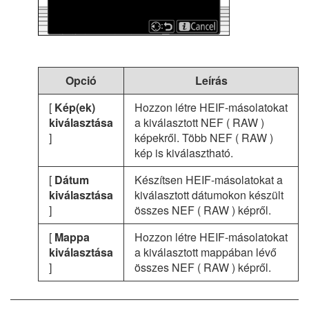
Opció
Leírás
[
Kép(ek)
Hozzon létre HEIF-másolatokat
kiválasztása
a kiválasztott NEF ( RAW )
]
képekről. Több NEF ( RAW )
kép is kiválasztható.
[
Dátum
Készítsen HEIF-másolatokat a
kiválasztása
kiválasztott dátumokon készült
]
összes NEF ( RAW ) képről.
[
Mappa
Hozzon létre HEIF-másolatokat
kiválasztása
a kiválasztott mappában lévő
]
összes NEF ( RAW ) képről.