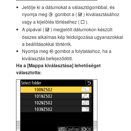
Jelölje ki a dátumokat a választógombbal, és
nyomja meg
gombot a (
) kiválasztásához
2
M
vagy a kijelölés törléséhez (
).
U
A pipával (
) megjelölt dátumokon készült
M
összes alkalmas kép feldolgozása ugyanazokkal
a beállításokkal történik.
Nyomja meg
gombot a folytatáshoz, ha a
J
kiválasztás befejeződött.
Ha a [Mappa kiválasztása] lehetőséget
választotta: