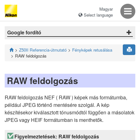
Magyar
Select language
Google fordító
Z50II Referencia-útmutató
Fényképek retusálása
RAW feldolgozás
RAW feldolgozás
RAW feldolgozás NEF ( RAW ) képek más formátumba,
például JPEG történő mentésére szolgál. A kép
készítésekor kiválasztott tónusmódtól függően a másolatok
JPEG vagy HEIF formátumban is menthetők.
Figyelmeztetések: RAW feldolgozás