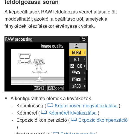
feldolgozása során
A képbeállítások RAW feldolgozás végrehajtása előtt
módosíthatók azokról a beállításokról, amelyek a
fényképek készítésekor érvényesek voltak.
A konfigurálható elemek a következők.
Képminőség (
Képminőség megváltoztatása
)
Képméret (
Képméret kiválasztása
)
Expozíció kompenzáció (
Expozíciókompenzáció
)