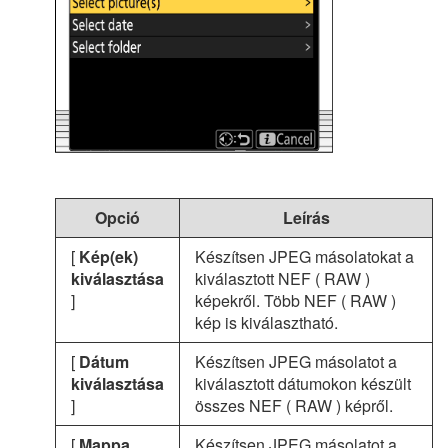
Opció
Leírás
[
Kép(ek)
Készítsen JPEG másolatokat a
kiválasztása
kiválasztott NEF ( RAW )
]
képekről. Több NEF ( RAW )
kép is kiválasztható.
[
Dátum
Készítsen JPEG másolatot a
kiválasztása
kiválasztott dátumokon készült
]
összes NEF ( RAW ) képről.
[
Mappa
Készítsen JPEG másolatot a