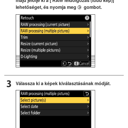
majd jelölje ki a [ RAW feldolgozás (több kép)]
lehetőséget, és nyomja meg
gombot.
2
Válassza ki a képek kiválasztásának módját.