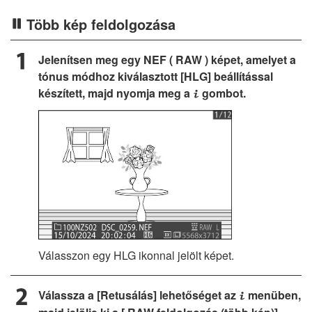
Több kép feldolgozása
Jelenítsen meg egy NEF ( RAW ) képet, amelyet a
tónus módhoz kiválasztott [HLG] beállítással
készített, majd nyomja meg a
gombot.
i
Válasszon egy HLG ikonnal jelölt képet.
Válassza a [Retusálás] lehetőséget az
menüben,
i